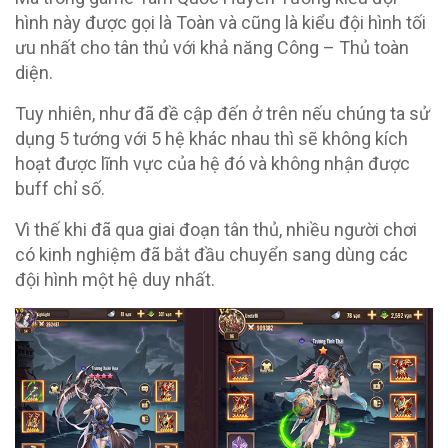
hình này được gọi là Toàn và cũng là kiểu đội hình tối
ưu nhất cho tân thủ với khả năng Công – Thủ toàn
diện.
Tuy nhiên, như đã đề cập đến ở trên nếu chúng ta sử
dụng 5 tướng với 5 hệ khác nhau thì sẽ không kích
hoạt được lĩnh vực của hệ đó và không nhận được
buff chỉ số.
Vì thế khi đã qua giai đoạn tân thủ, nhiều người chơi
có kinh nghiệm đã bắt đầu chuyển sang dùng các
đội hình một hệ duy nhất.