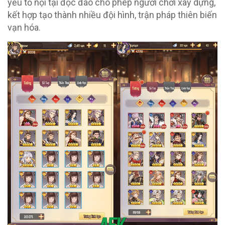
yếu tố nội tại độc đáo cho phép người chơi xây dựng,
kết hợp tạo thành nhiều đội hình, trận pháp thiên biến
vạn hóa.