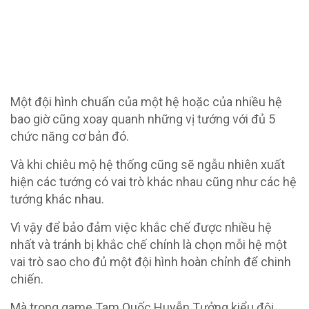
Một đội hình chuẩn của một hệ hoặc của nhiều hệ
bao giờ cũng xoay quanh những vị tướng với đủ 5
chức năng cơ bản đó.
Và khi chiêu mộ hệ thống cũng sẽ ngẫu nhiên xuất
hiện các tướng có vai trò khác nhau cũng như các hệ
tướng khác nhau.
Vì vậy để bảo đảm việc khắc chế được nhiều hệ
nhất và tránh bị khắc chế chính là chọn mỗi hệ một
vai trò sao cho đủ một đội hình hoàn chỉnh để chinh
chiến.
Mà trong game Tam Quốc Huyễn Tưởng kiểu đội