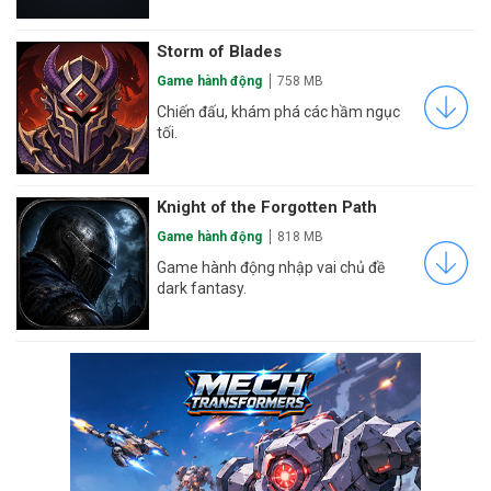
Storm of Blades
Game hành động
758 MB
Chiến đấu, khám phá các hầm ngục
tối.
Knight of the Forgotten Path
Game hành động
818 MB
Game hành động nhập vai chủ đề
dark fantasy.