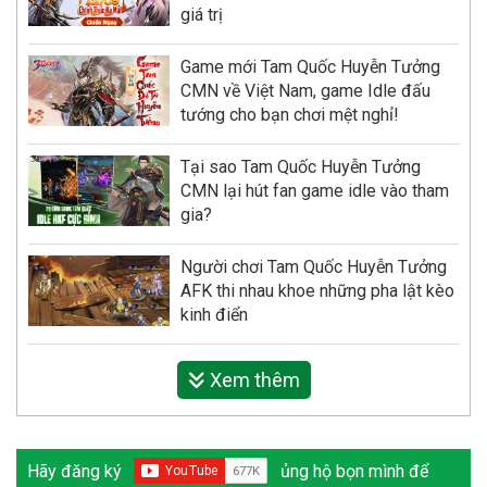
giá trị
Game mới Tam Quốc Huyễn Tưởng
CMN về Việt Nam, game Idle đấu
tướng cho bạn chơi mệt nghỉ!
Tại sao Tam Quốc Huyễn Tưởng
CMN lại hút fan game idle vào tham
gia?
Người chơi Tam Quốc Huyễn Tưởng
AFK thi nhau khoe những pha lật kèo
kinh điển
Xem thêm
Hãy đăng ký
ủng hộ bọn mình để