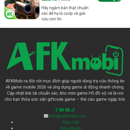
Hãy ngắm bắn thật chuẩn
xác để hạ lũ cướp và giải
cứu con tin.
AFKMobi ra đời với mục đích giúp người dùng tra cứu thông tin
về game mobile 2026 và ứng dụng game di động nhanh chóng.
Cập nhật link tải chuẩn xác, kho mini game H5 đồ sộ và là nơi
cho bạn thỏa sức săn giftcode game – thẻ cào game ngập trời.
info@afkmobi.com
Bảo mật
Điều khoản