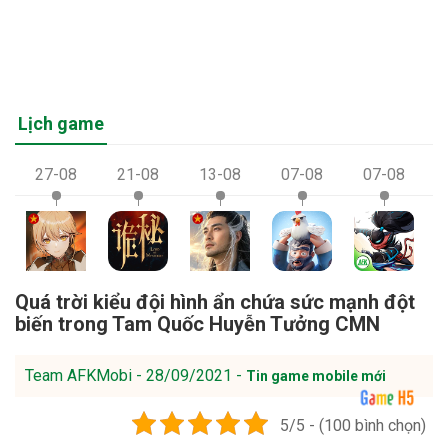
Lịch game
27-08
21-08
13-08
07-08
07-08
Quá trời kiểu đội hình ẩn chứa sức mạnh đột
biến trong Tam Quốc Huyễn Tưởng CMN
Team AFKMobi - 28/09/2021 -
Tin game mobile mới
5/5 - (100 bình chọn)