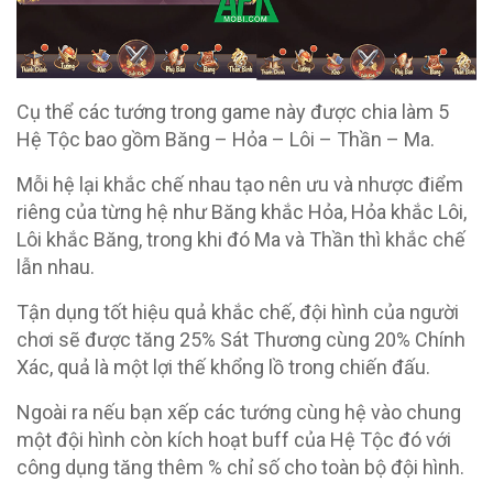
Cụ thể các tướng trong game này được chia làm 5
Hệ Tộc bao gồm Băng – Hỏa – Lôi – Thần – Ma.
Mỗi hệ lại khắc chế nhau tạo nên ưu và nhược điểm
riêng của từng hệ như Băng khắc Hỏa, Hỏa khắc Lôi,
Lôi khắc Băng, trong khi đó Ma và Thần thì khắc chế
lẫn nhau.
Tận dụng tốt hiệu quả khắc chế, đội hình của người
chơi sẽ được tăng 25% Sát Thương cùng 20% Chính
Xác, quả là một lợi thế khổng lồ trong chiến đấu.
Ngoài ra nếu bạn xếp các tướng cùng hệ vào chung
một đội hình còn kích hoạt buff của Hệ Tộc đó với
công dụng tăng thêm % chỉ số cho toàn bộ đội hình.