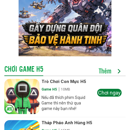
CHƠI GAME H5
Thêm
Trò Chơi Con Mực H5
Game H5
10MB
Chơi ngay
Nếu đã thích phim Squid
Game thì nên thử qua
game này bạn nhé!
Tháp Pháo Anh Hùng H5