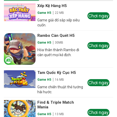
Xếp Kệ Hàng H5
Game H5
22 MB
Chơi ngay
Game giải đố sắp xếp siêu
cuốn.
Rambo Càn Quét H5
Game H5
30MB
Chơi ngay
Hóa thân thành Rambo đi
càn quét mọi kẻ địch.
Tam Quốc Kỳ Cục H5
Game H5
16 MB
Chơi ngay
Game chiến thuật thẻ tướng
hài hước.
Find & Triple Match
Mania
Chơi ngay
Game H5
13 MB