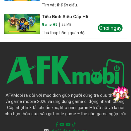
Tìm vật thể ẩn giấu.
Tiểu Binh Siêu Cấp H5
Game H5
22 MB
Chơi ngay
Thủ tháp bằng quân đội.
AFKMobi ra đời với mục đích giúp người dùng tra cứu thông tin
về game mobile 2026 và ứng dụng game di động nhanh chóng.
Cập nhật link tải chuẩn xác, kho mini game H5 đồ sộ và là nơi
cho bạn thỏa sức săn giftcode game – thẻ cào game ngập trời.
info@afkmobi.com