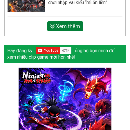
chơi nhập vai kiểu “mì ăn liền”
Xem thêm
Hãy đăng ký
ủng hộ bọn mình để
xem nhiều clip game mới hơn nhé!