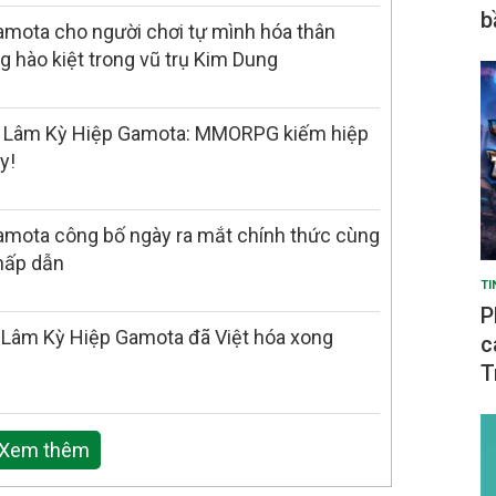
b
mota cho người chơi tự mình hóa thân
g hào kiệt trong vũ trụ Kim Dung
 Lâm Kỳ Hiệp Gamota: MMORPG kiếm hiệp
y!
amota công bố ngày ra mắt chính thức cùng
 hấp dẫn
TI
P
 Lâm Kỳ Hiệp Gamota đã Việt hóa xong
c
T
Xem thêm