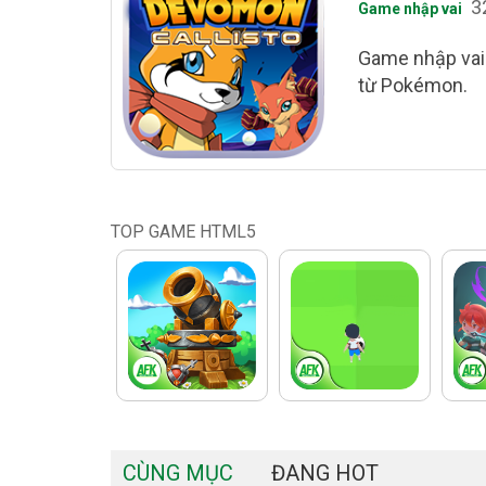
3
Game nhập vai
Game nhập vai 
từ Pokémon.
TOP GAME HTML5
CÙNG MỤC
ĐANG HOT