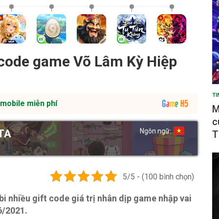
 code game Võ Lâm Kỳ Hiệp
TI
mobile miễn phí
M
c
Ngôn ngữ:
TA
T
5/5 - (100 bình chọn)
nhiều gift code giá trị nhân dịp game nhập vai
6/2021.