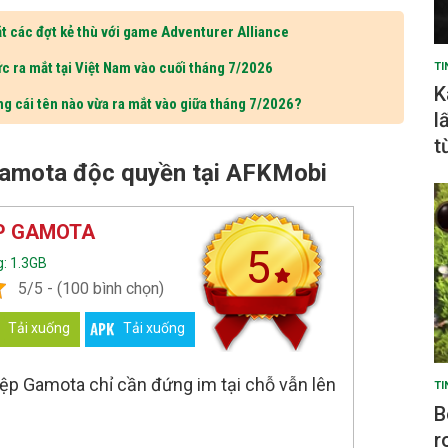
t các đợt kẻ thù với game Adventurer Alliance
c ra mắt tại Việt Nam vào cuối tháng 7/2026
TI
K
ng cái tên nào vừa ra mắt vào giữa tháng 7/2026?
l
t
Gamota độc quyền tại AFKMobi
ỆP GAMOTA
5
: 1.3GB
5/5 - (100 bình chọn)
Tải xuống
Tải xuống
ệp Gamota chỉ cần đứng im tại chỗ vẫn lên
TI
B
r