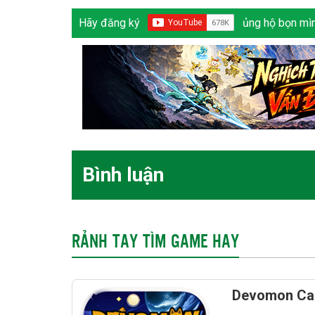
Hãy đăng ký
ủng hộ bọn mìn
Bình luận
RẢNH TAY TÌM GAME HAY
Devomon Cal