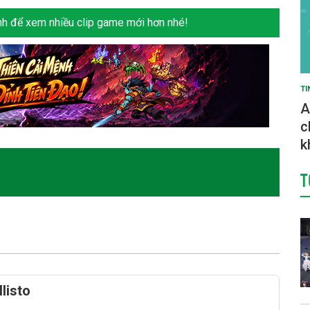
h để xem nhiều clip game mới hơn nhé!
TI
A
c
k
T
listo