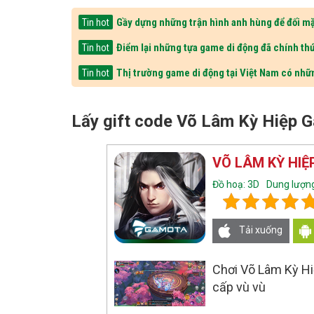
Gầy dựng những trận hình anh hùng để đối mặ
Tin hot
Điểm lại những tựa game di động đã chính thứ
Tin hot
Thị trường game di động tại Việt Nam có nhữ
Tin hot
Lấy gift code Võ Lâm Kỳ Hiệp 
VÕ LÂM KỲ HI
Đồ hoạ: 3D
Dung lượng
Tải xuống
Chơi Võ Lâm Kỳ Hi
cấp vù vù