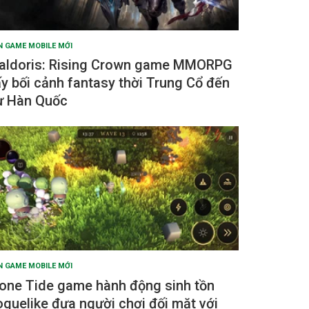
N GAME MOBILE MỚI
aldoris: Rising Crown game MMORPG
ấy bối cảnh fantasy thời Trung Cổ đến
ừ Hàn Quốc
N GAME MOBILE MỚI
one Tide game hành động sinh tồn
oguelike đưa người chơi đối mặt với