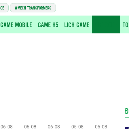
NCE
MECH TRANSFORMERS
GAME MOBILE
GAME H5
LỊCH GAME
GIFTCODE
TO
Đ
06-08
06-08
06-08
05-08
05-08