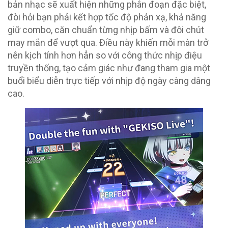
bản nhạc sẽ xuất hiện những phân đoạn đặc biệt,
đòi hỏi bạn phải kết hợp tốc độ phản xạ, khả năng
giữ combo, căn chuẩn từng nhịp bấm và đôi chút
may mắn để vượt qua. Điều này khiến mỗi màn trở
nên kịch tính hơn hẳn so với công thức nhịp điệu
truyền thống, tạo cảm giác như đang tham gia một
buổi biểu diễn trực tiếp với nhịp độ ngày càng dâng
cao.