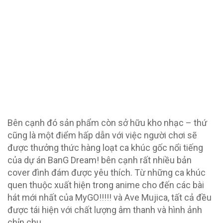
Bên cạnh đó sản phẩm còn sở hữu kho nhạc – thứ
cũng là một điểm hấp dẫn với việc người chơi sẽ
được thưởng thức hàng loạt ca khúc gốc nổi tiếng
của dự án BanG Dream! bên cạnh rất nhiều bản
cover đình đám được yêu thích. Từ những ca khúc
quen thuộc xuất hiện trong anime cho đến các bài
hát mới nhất của MyGO!!!!! và Ave Mujica, tất cả đều
được tái hiện với chất lượng âm thanh và hình ảnh
chỉn chu.