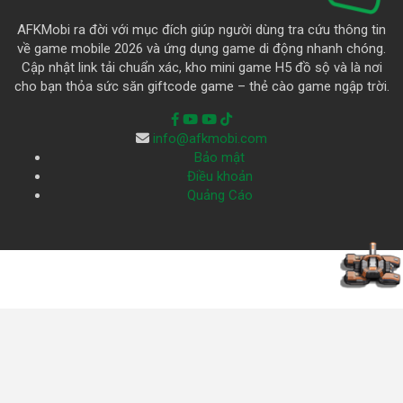
AFKMobi ra đời với mục đích giúp người dùng tra cứu thông tin
về game mobile 2026 và ứng dụng game di động nhanh chóng.
Cập nhật link tải chuẩn xác, kho mini game H5 đồ sộ và là nơi
cho bạn thỏa sức săn giftcode game – thẻ cào game ngập trời.
info@afkmobi.com
Bảo mật
Điều khoản
Quảng Cáo