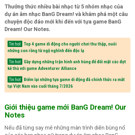
Thưởng thức nhiều bài nhạc từ 5 nhóm nhạc của
dự án âm nhạc BanG Dream! và khám phá một câu
chuyện độc đáo mới khi đến với tựa game BanG
Dream! Our Notes.
Top 4 game di động cho người chơi thu thập, nuôi
Tin hot
những con rồng từ ngộ nghĩnh đến độc lạ
Gầy dựng những trận hình anh hùng để đối mặt các đợt
Tin hot
kẻ thù với game Adventurer Alliance
Điểm lại những tựa game di động đã chính thức ra mắt
Tin hot
tại Việt Nam vào cuối tháng 7/2026
Giới thiệu game mới BanG Dream! Our
Notes
Nếu đã từng say mê những màn trình diễn bùng nổ