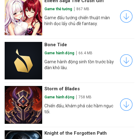
Eileen Saga The Crush Girl
Game thẻ tướng
867 MB
Game đấu tướng chiến thuật màn
hình dọc lấy chủ đề fantasy.
Bone Tide
Game hành động
66.4 MB
Game hành động sinh tồn trước bầy
đàn khô lâu.
Storm of Blades
Game hành động
758 MB
Chiến đấu, khám phá các hầm ngục
tối.
Knight of the Forgotten Path