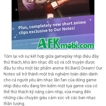
Tóm lại với sự kết hợp giữa gameplay nhịp điệu đầy
thử thách, kho âm nhạc đồ sộ và cốt truyện được
đầu tư như một tác phẩm anime thì BanG Dream! Our
Notes sẽ trở thành một trải nghiệm toàn diện dành
cho cả người yêu âm nhạc lẫn fan của dòng game
nhịp điệu nếu đang tìm kiếm một tựa game vừa có
thể thử thách kỹ năng cảm nhịp, vừa mang đến
những câu chuyện giàu cảm xúc về các ban nhạc
thần tượng.