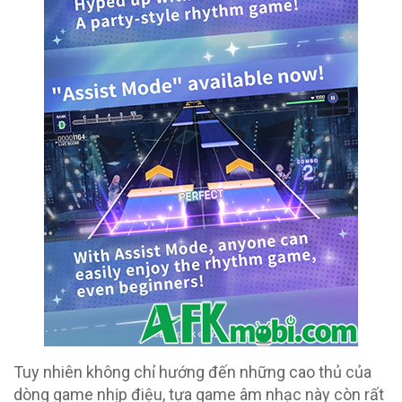
Tuy nhiên không chỉ hướng đến những cao thủ của
dòng game nhịp điệu, tựa game âm nhạc này còn rất