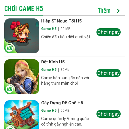
CHƠI GAME H5
Thêm
Hiệp Sĩ Ngục Tối H5
Game H5
20 MB
Chơi ngay
Chiến đấu tiêu diệt quát vật
Đột Kích H5
Game H5
80Mb
Chơi ngay
Game bắn súng ẩn nấp với
hàng trăm màn chơi.
Gầy Dựng Đế Chế H5
Game H5
50MB
Chơi ngay
Game quản lý Vương quốc
có tính gây nghiện cao.