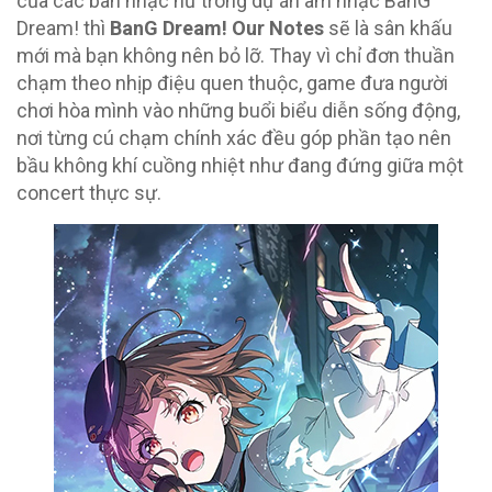
của các ban nhạc nữ trong dự án âm nhạc BanG
Dream! thì
BanG Dream! Our Notes
sẽ là sân khấu
mới mà bạn không nên bỏ lỡ. Thay vì chỉ đơn thuần
chạm theo nhịp điệu quen thuộc, game đưa người
chơi hòa mình vào những buổi biểu diễn sống động,
nơi từng cú chạm chính xác đều góp phần tạo nên
bầu không khí cuồng nhiệt như đang đứng giữa một
concert thực sự.