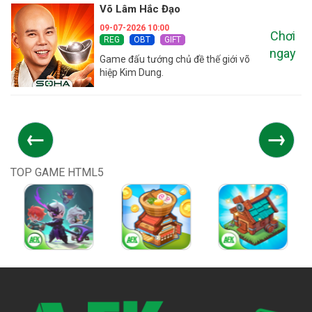
Võ Lâm Hắc Đạo
09-07-2026 10:00
Chơi
REG
OBT
GIFT
ngay
Game đấu tướng chủ đề thế giới võ
hiệp Kim Dung.
←
→
TOP GAME HTML5