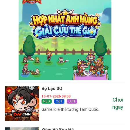
Bộ Lạc 3Q
15-07-2026 09:00
Chơi
REG
OBT
GIFT
ngay
Game idle thẻ tướng Tam Quốc.
Kiếm Vũ Sơn Hà