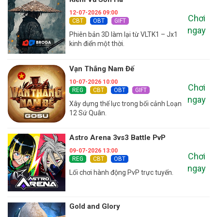
12-07-2026 09:00
Chơi
CBT
OBT
GIFT
ngay
Phiên bản 3D làm lại từ VLTK1 – Jx1
kinh điển một thời.
Vạn Thắng Nam Đế
10-07-2026 10:00
Chơi
REG
CBT
OBT
GIFT
ngay
Xây dựng thế lực trong bối cảnh Loạn
12 Sứ Quân.
Astro Arena 3vs3 Battle PvP
09-07-2026 13:00
Chơi
REG
CBT
OBT
ngay
Lối chơi hành động PvP trực tuyến.
Gold and Glory