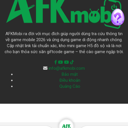
AFKMobi ra đời với mục đích giúp người dùng tra cứu thông tin
về game mobile 2026 và ứng dụng game di động nhanh chóng.
Cập nhật link tải chuẩn xác, kho mini game H5 đồ sộ và là nơi
cho bạn thỏa sức săn giftcode game – thẻ cào game ngập trời.
info@afkmobi.com
Bảo mật
Điều khoản
Quảng Cáo