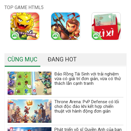
TOP GAME HTML5
CÙNG MỤC
ĐANG HOT
Đảo Rồng Tái Sinh với trải nghiệm
vừa có giải trí đơn giản, vừa có thử
thách lẫn cạnh tranh
Throne Arena: PvP Defense có lối
chơi độc đáo khi kết hợp chiến
thuật với hành động đơn giản
Phát triển võ sĩ Quyền Anh của bạn