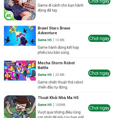
Chơi ngay
Game đi cảnh cho bạn hành
động đã tay.
Brawl Stars Brave
Adventure
Chơi ngay
Game H5
10 MB
Game hành động kết hợp
phiêu lưu bắn súng.
Mecha Storm Robot
Battle
Chơi ngay
Game H5
20 MB
Game chiến thuật thả robot
chiến đấu tự động.
Thoát Khỏi Nhà Ma H5
Game H5
100MB
Chơi ngay
Vượt qua những điều rùng
rợn nhất để giải cứu bạn gái!