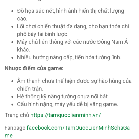
Đồ họa sắc nét, hình ảnh hiển thị chất lượng
cao.
Lối chơi chiến thuật đa dạng, cho bạn thỏa chí
phô bày tài binh lược.
Máy chủ liên thông với các nước Đông Nam Á
khác.
Nhiều hướng nâng cấp, tiến hóa tướng lĩnh.
Nhược điểm của game:
Âm thanh chưa thể hiện được sự hào hùng của
chiến trận.
Hệ thống kỹ năng tướng chưa nổi bật.
Cấu hình nặng, máy yếu dễ bị văng game.
Trang chủ
https://tamquoclienminh.vn/
Fanpage
facebook.com/TamQuocLienMinhSohaGa
me