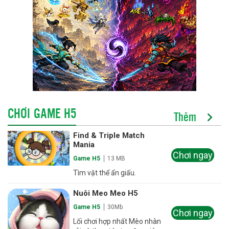
CHƠI GAME H5
Thêm
Find & Triple Match
Mania
Chơi ngay
Game H5
13 MB
Tìm vật thể ẩn giấu.
Nuôi Meo Meo H5
Game H5
30Mb
Chơi ngay
Lối chơi hợp nhất Mèo nhàn