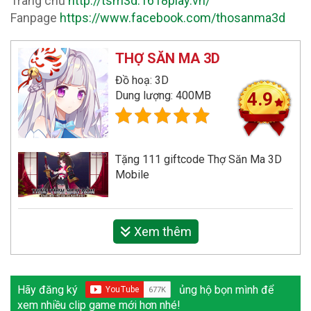
Trang chủ
http://tsm3d.1618play.vn/
Fanpage
https://www.facebook.com/thosanma3d
THỢ SĂN MA 3D
Đồ hoạ: 3D
Dung lượng: 400MB
4.9
Tặng 111 giftcode Thợ Săn Ma 3D
Mobile
Xem thêm
Hãy đăng ký
ủng hộ bọn mình để
xem nhiều clip game mới hơn nhé!