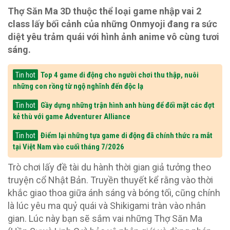
Thợ Săn Ma 3D thuộc thể loại game nhập vai 2
class lấy bối cảnh của những Onmyoji đang ra sức
diệt yêu trảm quái với hình ảnh anime vô cùng tươi
sáng.
Top 4 game di động cho người chơi thu thập, nuôi
Tin hot
những con rồng từ ngộ nghĩnh đến độc lạ
Gầy dựng những trận hình anh hùng để đối mặt các đợt
Tin hot
kẻ thù với game Adventurer Alliance
Điểm lại những tựa game di động đã chính thức ra mắt
Tin hot
tại Việt Nam vào cuối tháng 7/2026
Trò chơi lấy đề tài du hành thời gian giả tưởng theo
truyện cổ Nhật Bản. Truyền thuyết kể rằng vào thời
khắc giao thoa giữa ánh sáng và bóng tối, cũng chính
là lúc yêu ma quỷ quái và Shikigami tràn vào nhân
gian. Lúc này bạn sẽ sắm vai những Thợ Săn Ma