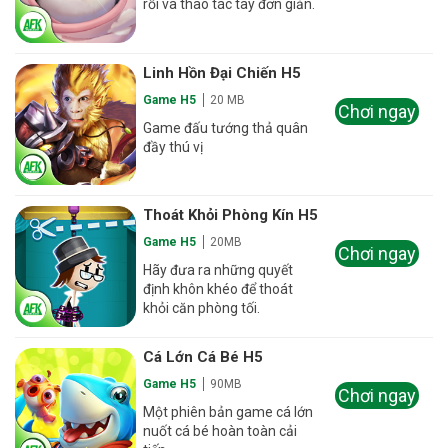
rỗi và thao tác tay đơn giản.
Linh Hồn Đại Chiến H5
Game H5
20 MB
Chơi ngay
Game đấu tướng thả quân
đầy thú vị
Thoát Khỏi Phòng Kín H5
Game H5
20MB
Chơi ngay
Hãy đưa ra những quyết
định khôn khéo để thoát
khỏi căn phòng tối.
Cá Lớn Cá Bé H5
Game H5
90MB
Chơi ngay
Một phiên bản game cá lớn
nuốt cá bé hoàn toàn cải