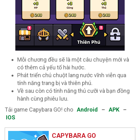
Mỗi chương đều sẽ là một câu chuyện mới và
có thêm cả yếu tố hài hước.
Phát triển chú chuột lang nước vĩnh viễn qua
tính năng trang bị và thiên phú.
Về sau còn có tính năng thú cưỡi và bạn đồng
hành cùng phiêu lưu.
Tải game Capybara GO! cho
Android
–
APK
–
IOS
CAPYBARA GO