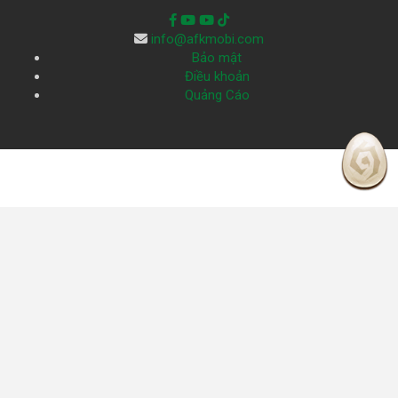
info@afkmobi.com
Bảo mật
Điều khoản
Quảng Cáo