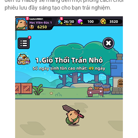
phiêu lưu đầy sáng tạo cho bạn trải nghiệm.