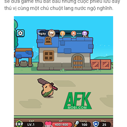
sẽ đưa game thủ bắt đầu những cuộc phiêu lưu đầy
thú vị cùng một chú chuột lang nước ngộ nghĩnh.