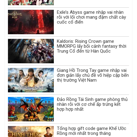
Exile’s Abyss game nhập vai nhàn
rỗi với lối chơi mang đậm chất cày
cuốc cổ điển
Kaldoris: Rising Crown game
MMORPG lấy bối cảnh fantasy thời
Trung Cổ đến từ Hàn Quốc
Giang Hồ Trong Tay game nhập vai
đơn giản lấy chủ đề võ hiệp cập bến
thị trường Việt Nam
Đảo Rồng Tái Sinh game phòng thủ
nhàn rỗi với cơ chế ấp trứng kết
hợp hợp nhất
Tổng hợp gift code game Khế Ước
Rồng mới nhất trong tháng