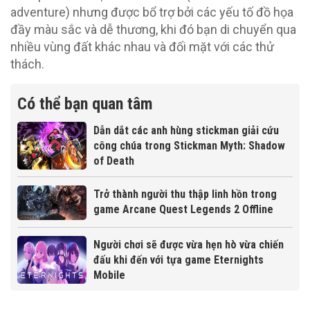
adventure) nhưng được bổ trợ bởi các yếu tố đồ họa
đầy màu sắc và dễ thương, khi đó bạn di chuyển qua
nhiều vùng đất khác nhau và đối mặt với các thử
thách.
Có thể bạn quan tâm
Dẫn dắt các anh hùng stickman giải cứu
công chúa trong Stickman Myth: Shadow
of Death
Trở thành người thu thập linh hồn trong
game Arcane Quest Legends 2 Offline
Người chơi sẽ được vừa hẹn hò vừa chiến
đấu khi đến với tựa game Eternights
Mobile