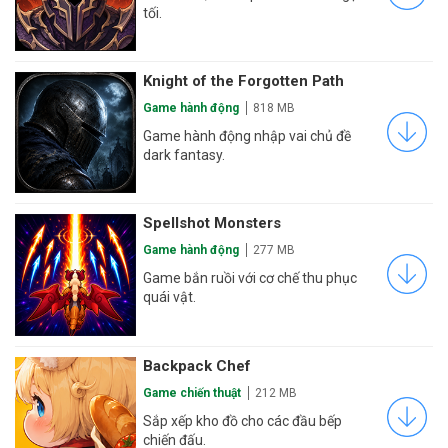
tối.
Knight of the Forgotten Path
Game hành động
818 MB
Game hành động nhập vai chủ đề
dark fantasy.
Spellshot Monsters
Game hành động
277 MB
Game bắn ruồi với cơ chế thu phục
quái vật.
Backpack Chef
Game chiến thuật
212 MB
Sắp xếp kho đồ cho các đầu bếp
chiến đấu.