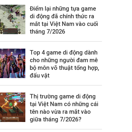
Điểm lại những tựa game
di động đã chính thức ra
mắt tại Việt Nam vào cuối
tháng 7/2026
Top 4 game di động dành
cho những người đam mê
bộ môn võ thuật tổng hợp,
đấu vật
Thị trường game di động
tại Việt Nam có những cái
tên nào vừa ra mắt vào
giữa tháng 7/2026?