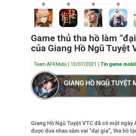
Game thủ tha hồ làm “đại
của Giang Hồ Ngũ Tuyệt 
Team AFKMobi | 13/07/2021 |
Tin game mobil
GIANG HỒ NGŨ TUYỆT 
Giang Hồ Ngũ Tuyệt VTC đã có một ngày A
được đua nhau sắm vai “đại gia”, tha hồ t