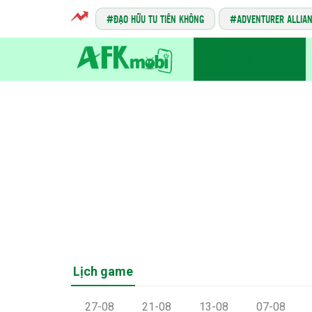
ĐẠO HỮU TU TIÊN KHÔNG
ADVENTURER ALLIA
TIN GAME MOBILE
Lịch game
27-08
21-08
13-08
07-08