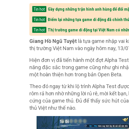
Gầy dựng những trận hình anh hùng để đối mặ
Tin hot
Điểm lại những tựa game di động đã chính thứ
Tin hot
Thị trường game di động tại Việt Nam có nhữ
Tin hot
Giang Hồ Ngũ Tuyệt
là tựa game nhập vai 
thị trường Việt Nam vào ngày hôm nay, 13/0
Hiện đơn vị đã tiến hành một đợt Alpha Tes
năng đặc sắc trong game cũng như ghi nhậ
một hoàn thiện hơn trong bản Open Beta.
Theo đó ngay từ khi lộ trình Alpha Test đượ
rôm rả hơn nhờ những lời rủ rê, mời kết bạn,
cứng của game thủ. Đủ để thấy sức hút của
thủ Việt như thế nào.