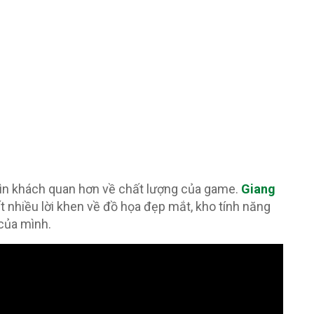
ìn khách quan hơn về chất lượng của game.
Giang
 nhiều lời khen về đồ họa đẹp mắt, kho tính năng
 của mình.