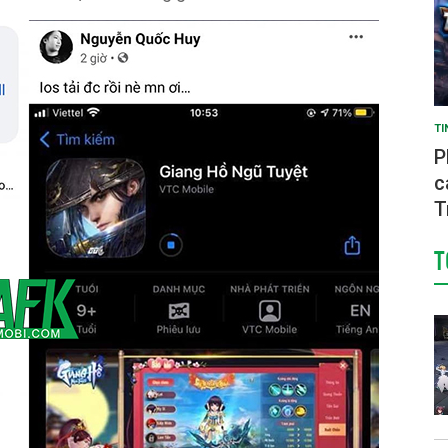
TI
P
c
T
T