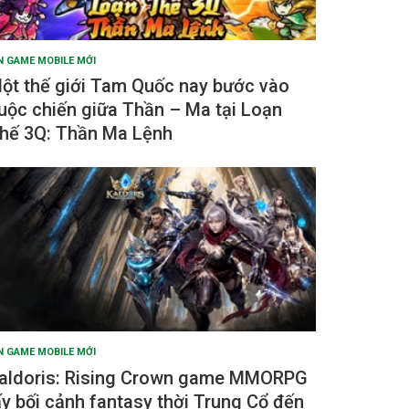
N GAME MOBILE MỚI
ột thế giới Tam Quốc nay bước vào
uộc chiến giữa Thần – Ma tại Loạn
hế 3Q: Thần Ma Lệnh
N GAME MOBILE MỚI
aldoris: Rising Crown game MMORPG
ấy bối cảnh fantasy thời Trung Cổ đến