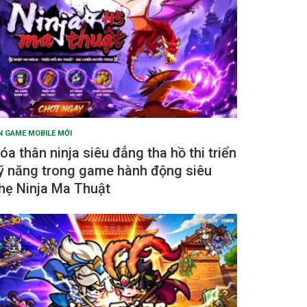
N GAME MOBILE MỚI
óa thân ninja siêu đẳng tha hồ thi triển
ỹ năng trong game hành động siêu
hẹ Ninja Ma Thuật