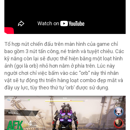
Tổ hợp nút chiến đấu trên màn hình của game chỉ
bao gồm 3 nút tấn công, né tránh và tuyệt chiêu. Các
kỹ năng còn lại sẽ được thể hiện bằng một loạt hình
ảnh (gọi là orb) nhỏ hơn nằm ở phía trên. Lúc này
người chơi chỉ việc bấm vào các “orb” này thì nhân
vật sẽ tự động thi triển hàng loạt combo đẹp mắt và
đầy uy lực, tùy theo thứ tự ‘orb’ được sử dụng.