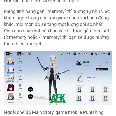
Honkai Impact 3rd và Genshin Impact.
Riêng tính năng gắn “memory” thì tương tự như việc
khảm ngọc trong các tựa game nhập vai hành động
khác, mỗi món đồ sẽ tăng một lượng chỉ số nhất
định cho nhân vật của bạn và khi được gắn theo set
(2 memory hoặc 4 memory) thì bạn sẽ được hưởng
thêm hiệu ứng set.
Ngoài chế độ Main Story, game mobile Punishing: