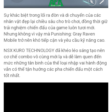
Sự khác biệt trong lối ra đòn và di chuyển của các
nhân vật đẹp lại chiều sâu cho trò chơi, đồng thời giữ
trải nghiệm chiến đấu của game luôn tươi mới.
Nhưng không vì vậy mà Punishing: Gray Raven
Mobile trở nên khó tiếp cận và yêu cầu kỹ năng cao.
NSX KURO TECHNOLOGY đã khéo léo sáng tạo nên
cơ chế combo vô cùng mới lạ và dễ làm quen đến
mức những tân binh của thể loại nhập vai hành động
vẫn có thể tận hưởng các pha chiến đấu một cách
tốt nhất.