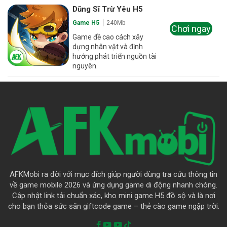
Dũng Sĩ Trừ Yêu H5
Game H5
240Mb
Chơi ngay
Game đề cao cách xây
dựng nhân vật và định
hướng phát triển nguồn tài
nguyên.
AFKMobi ra đời với mục đích giúp người dùng tra cứu thông tin
về game mobile 2026 và ứng dụng game di động nhanh chóng.
Cập nhật link tải chuẩn xác, kho mini game H5 đồ sộ và là nơi
cho bạn thỏa sức săn giftcode game – thẻ cào game ngập trời.