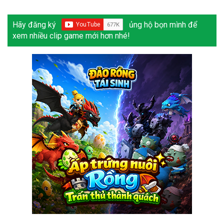
Hãy đăng ký
ủng hộ bọn mình để
xem nhiều clip game mới hơn nhé!