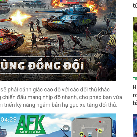
t
TI
B
 sẽ phải cảnh giác cao độ với các đối thủ khác
r
ng chiến đấu mang nhịp độ nhanh, cho phép bạn vừa
b
hi triển kỹ năng ngắm bắn hạ gục xe tăng đối thủ.