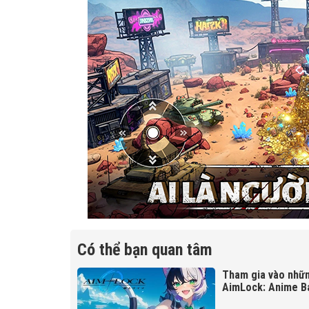
Có thể bạn quan tâm
Tham gia vào nhữn
AimLock: Anime Ba