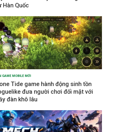
ừ Hàn Quốc
N GAME MOBILE MỚI
one Tide game hành động sinh tồn
oguelike đưa người chơi đối mặt với
ầy đàn khô lâu