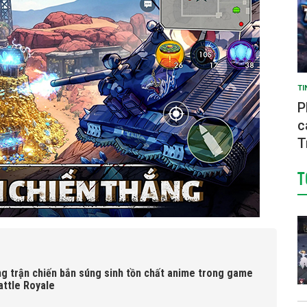
TI
P
c
T
T
g trận chiến bắn súng sinh tồn chất anime trong game
ttle Royale