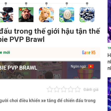
đấu trong thế giới hậu tận thế
ie PVP Brawl
TI
e mới
H
n
Ngôn ngữ:
IE PVP BRAWL
n
Đánh giá
ời chơi điều khiển xe tăng để chiến đấu trong