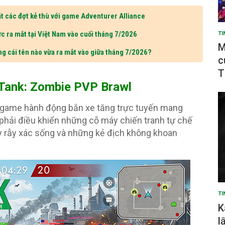
t các đợt kẻ thù với game Adventurer Alliance
c ra mắt tại Việt Nam vào cuối tháng 7/2026
TI
M
ng cái tên nào vừa ra mắt vào giữa tháng 7/2026?
c
T
Tank: Zombie PVP Brawl
 game hành động bắn xe tăng trực tuyến mang
 phải điều khiển những cỗ máy chiến tranh tự chế
đầy rẫy xác sống và những kẻ địch không khoan
TI
K
l