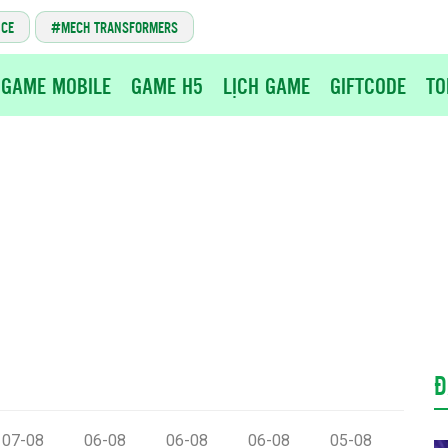
NCE
MECH TRANSFORMERS
GAME MOBILE
GAME H5
LỊCH GAME
GIFTCODE
TO
Đ
07-08
06-08
06-08
06-08
05-08