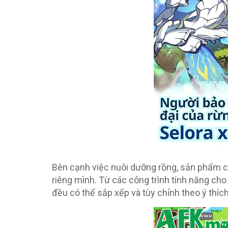
Bên cạnh việc nuôi dưỡng rồng, sản phẩm c
riêng mình. Từ các công trình tính năng cho
đều có thể sắp xếp và tùy chỉnh theo ý thích