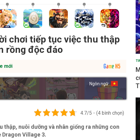
i chơi tiếp tục việc thu thập
n rồng độc đáo
TI
e mới
M
c
Ngôn ngữ:
T
4.7/5 - (4 bình chọn)
hu thập, nuôi dưỡng và nhân giống ra những con
 Dragon Village 3.