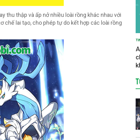
ay thu thập và ấp nở nhiều loài rồng khác nhau với
ơ chế lai tạo, cho phép tự do kết hợp các loài rồng
TI
A
c
k
T