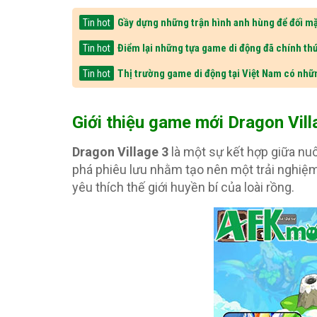
Gầy dựng những trận hình anh hùng để đối mặ
Tin hot
Điểm lại những tựa game di động đã chính thứ
Tin hot
Thị trường game di động tại Việt Nam có nhữ
Tin hot
Giới thiệu game mới Dragon Vill
Dragon Village 3
là một sự kết hợp giữa nu
phá phiêu lưu nhằm tạo nên một trải nghiệm
yêu thích thế giới huyền bí của loài rồng.