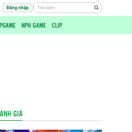
Đăng nhập
PGAME
NPH GAME
CLIP
ÁNH GIÁ