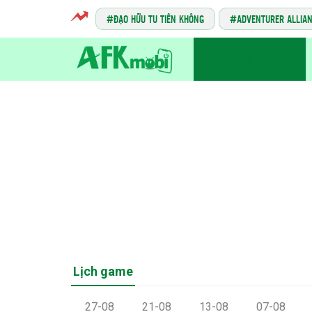
ĐẠO HỮU TU TIÊN KHÔNG
ADVENTURER ALLIA
TIN GAME MOBILE
Lịch game
27-08
21-08
13-08
07-08