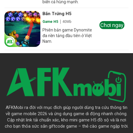
biển cả hùng mạnh.
Bắn Trứng H5
Game H5
40Mb
Chơi ngay
Phiên bản game Dynomite
đa nền tảng đầu tiên ở Việt
Nam.
AFKMobi ra đời với mục đích giúp người dùng tra cứu thông tin
về game mobile 2026 và ứng dụng game di động nhanh chóng.
Cập nhật link tải chuẩn xác, kho mini game H5 đồ sộ và là nơi
cho bạn thỏa sức săn giftcode game – thẻ cào game ngập trời.