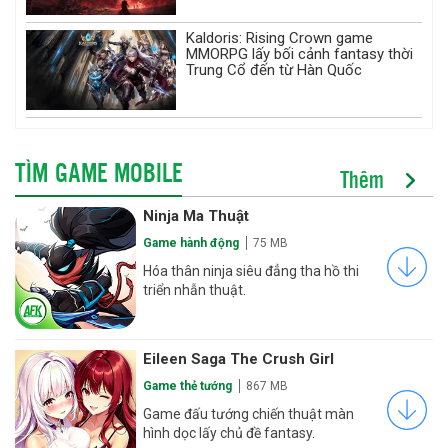
Kaldoris: Rising Crown game
MMORPG lấy bối cảnh fantasy thời
Trung Cổ đến từ Hàn Quốc
TÌM GAME MOBILE
Thêm
Ninja Ma Thuật
Game hành động
75 MB
Hóa thân ninja siêu đẳng tha hồ thi
triển nhẫn thuật.
Eileen Saga The Crush Girl
Game thẻ tướng
867 MB
Game đấu tướng chiến thuật màn
hình dọc lấy chủ đề fantasy.