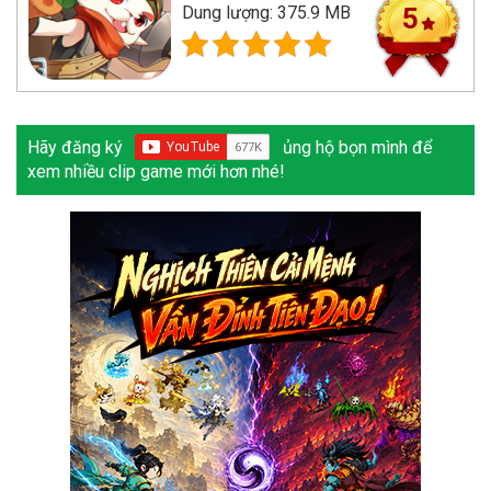
Dung lượng: 375.9 MB
5
Hãy đăng ký
ủng hộ bọn mình để
xem nhiều clip game mới hơn nhé!