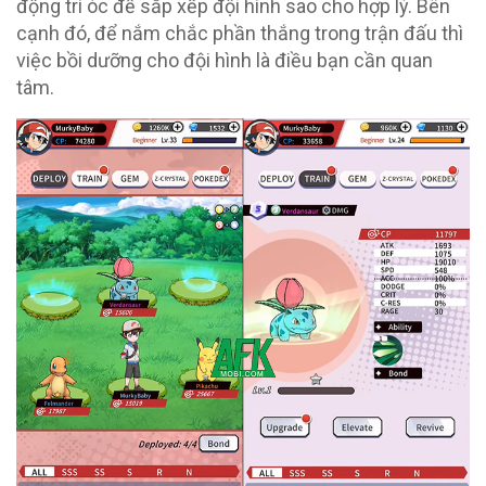
động trí óc để sắp xếp đội hình sao cho hợp lý. Bên
cạnh đó, để nắm chắc phần thắng trong trận đấu thì
việc bồi dưỡng cho đội hình là điều bạn cần quan
tâm.