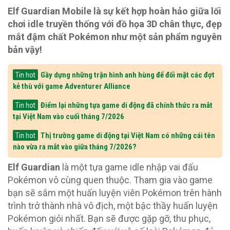
Elf Guardian Mobile là sự kết hợp hoàn hảo giữa lối
chơi idle truyền thống với đồ họa 3D chân thực, đẹp
mắt đậm chất Pokémon như một sản phẩm nguyên
bản vậy!
Gầy dựng những trận hình anh hùng để đối mặt các đợt
Tin hot
kẻ thù với game Adventurer Alliance
Điểm lại những tựa game di động đã chính thức ra mắt
Tin hot
tại Việt Nam vào cuối tháng 7/2026
Thị trường game di động tại Việt Nam có những cái tên
Tin hot
nào vừa ra mắt vào giữa tháng 7/2026?
Elf Guardian
là một tựa game idle nhập vai đấu
Pokémon vô cùng quen thuộc. Tham gia vào game
bạn sẽ sắm một huấn luyện viên Pokémon trên hành
trình trở thành nhà vô địch, một bậc thầy huấn luyện
Pokémon giỏi nhất. Bạn sẽ được gặp gỡ, thu phục,