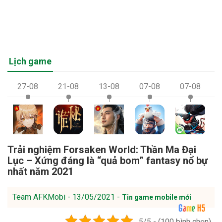
Lịch game
27-08
21-08
13-08
07-08
07-08
Trải nghiệm Forsaken World: Thần Ma Đại
Lục – Xứng đáng là “quả bom” fantasy nổ bự
nhất năm 2021
Team AFKMobi - 13/05/2021 -
Tin game mobile mới
5/5 - (100 bình chọn)