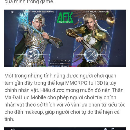
của mình trong game.
Một trong những tính năng được người chơi quan
tâm gần đây trong thể loại MMORPG full 3D là tùy
chỉnh nhân vật. Hiểu được mong muốn đó nên Thần
Ma Đại Lục Mobile cho phép người chơi tùy chỉnh
nhân vật theo sở thích với vô vàn lựa chọn từ kiểu tóc
cho đến makeup, giúp người chơi tự do thể hiện cá
tính.