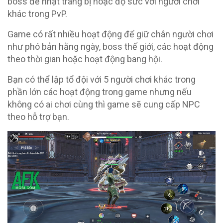
boss để nhặt trang bị hoặc đọ sức với người chơi
khác trong PvP.
Game có rất nhiều hoạt động để giữ chân người chơi
như phó bản hằng ngày, boss thế giới, các hoạt động
theo thời gian hoặc hoạt động bang hội.
Bạn có thể lập tổ đội với 5 người chơi khác trong
phần lớn các hoạt động trong game nhưng nếu
không có ai chơi cùng thì game sẽ cung cấp NPC
theo hỗ trợ bạn.