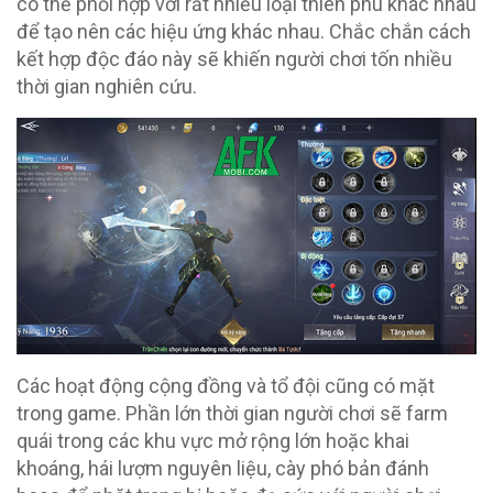
có thể phối hợp với rất nhiều loại thiên phú khác nhau
để tạo nên các hiệu ứng khác nhau. Chắc chắn cách
kết hợp độc đáo này sẽ khiến người chơi tốn nhiều
thời gian nghiên cứu.
Các hoạt động cộng đồng và tổ đội cũng có mặt
trong game. Phần lớn thời gian người chơi sẽ farm
quái trong các khu vực mở rộng lớn hoặc khai
khoáng, hái lượm nguyên liệu, cày phó bản đánh