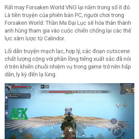
Rất may Forsaken World VNG lại nằm trong số ít đó.
Là tiền truyện của phiên bản PC, người chơi trong
Forsaken World: Thần Ma Đại Lục sẽ hóa thân thành
anh hùng tham gia vào cuộc chiến chống lại các thế
lực xâm lược từ Calindor.
Lối dẫn truyện mạch lạc, hợp lý, các đoạn cutscene
chất lượng cộng với phần lồng tiếng xuất sắc đã nói
ở trên khiến chuỗi nhiệm vụ trong game trở nên hấp
dẫn, ly kỳ đến lạ lùng.