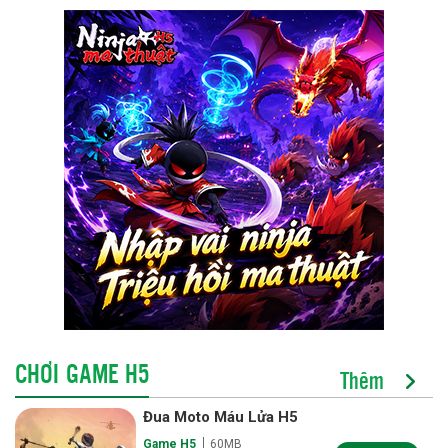
CHƠI GAME H5
Thêm
Đua Moto Máu Lửa H5
Game H5
60MB