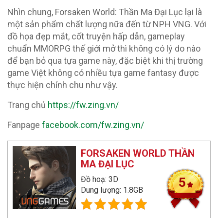
Nhìn chung, Forsaken World: Thần Ma Đại Lục lại là
một sản phẩm chất lượng nữa đến từ NPH VNG. Với
đồ họa đẹp mắt, cốt truyện hấp dẫn, gameplay
chuẩn MMORPG thế giới mở thì không có lý do nào
để bạn bỏ qua tựa game này, đặc biệt khi thị trường
game Việt không có nhiều tựa game fantasy được
thực hiện chỉnh chu như vậy.
Trang chủ
https://fw.zing.vn/
Fanpage
facebook.com/fw.zing.vn/
FORSAKEN WORLD THẦN
MA ĐẠI LỤC
Đồ hoạ: 3D
5
Dung lượng: 1.8GB