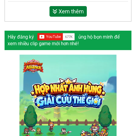
Xem thêm
Hãy đăng ký
ủng hộ bọn mình để
xem nhiều clip game mới hơn nhé!