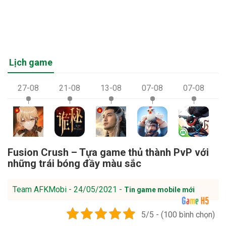
Lịch game
27-08
21-08
13-08
07-08
07-08
Fusion Crush – Tựa game thủ thành PvP với
những trái bóng đầy màu sắc
Team AFKMobi - 24/05/2021 -
Tin game mobile mới
5/5 - (100 bình chọn)