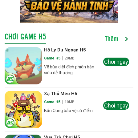
CHƠI GAME H5
Thêm
Hồ Ly Du Ngoạn H5
Game H5
20MB
Chơi ngay
Vẽ bùa diệt địch phiên bản
siêu dễ thương.
Xạ Thủ Mèo H5
Game H5
10MB
Chơi ngay
Bắn Cung bảo vệ cứ điểm.
Vua Trò Chơi H5