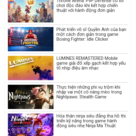
Throne Arena: PvP Defense có lối
chơi độc đáo khi kết hợp chiến
thuật với hành động đơn giản
Phát triển võ sĩ Quyền Anh của bạn
một cách đơn giản trong game
Boxing Fighter: Idle Clicker
LUMINES REMASTERED Mobile
game giải đố xếp gạch kết hợp yếu
tố nhịp điệu âm nhạc
Thực hiện những phi vụ trộm khi
nhập vai một cô nàng mèo trong
Nightpaws: Stealth Game
Hóa thân ninja siêu đẳng tha hồ thi
triển kỹ năng trong game hành
động siêu nhẹ Ninja Ma Thuật