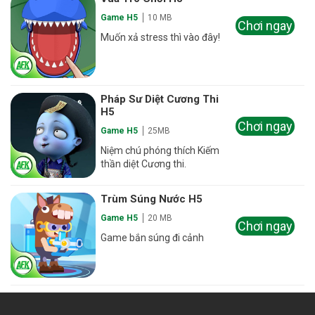
Game H5
10 MB
Chơi ngay
Muốn xả stress thì vào đây!
Pháp Sư Diệt Cương Thi
H5
Chơi ngay
Game H5
25MB
Niệm chú phóng thích Kiếm
thần diệt Cương thi.
Trùm Súng Nước H5
Game H5
20 MB
Chơi ngay
Game bắn súng đi cảnh