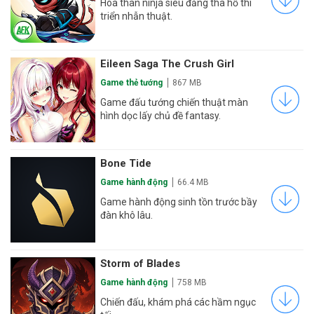
Hóa thân ninja siêu đẳng tha hồ thi
triển nhẫn thuật.
Eileen Saga The Crush Girl
Game thẻ tướng
867 MB
Game đấu tướng chiến thuật màn
hình dọc lấy chủ đề fantasy.
Bone Tide
Game hành động
66.4 MB
Game hành động sinh tồn trước bầy
đàn khô lâu.
Storm of Blades
Game hành động
758 MB
Chiến đấu, khám phá các hầm ngục