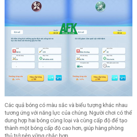
Các quả bóng có màu sắc và biểu tượng khác nhau
tương ứng với năng lực của chúng. Người chơi có thể
dung hợp hai bóng cùng loại và cùng cấp độ để tạo
thành một bóng cấp độ cao hơn, giúp hàng phòng
thủ trở nên vững chắc hơn.