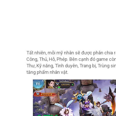
Tất nhiên, mỗi mỹ nhân sẽ được phân chia ra 
Công, Thủ, Hỗ, Phép. Bên cạnh đó game còn
Thư, Kỹ năng, Tình duyên, Trang bị, Trùng 
tăng phẩm nhân vật.