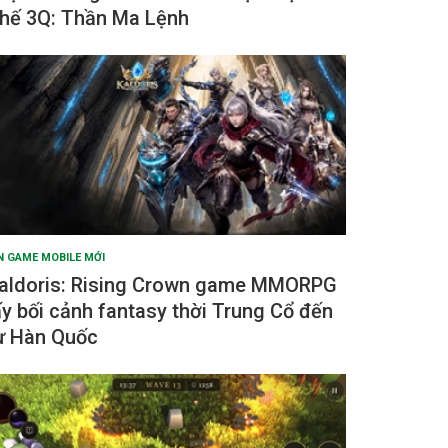
hế 3Q: Thần Ma Lệnh
N GAME MOBILE MỚI
aldoris: Rising Crown game MMORPG
ấy bối cảnh fantasy thời Trung Cổ đến
ừ Hàn Quốc