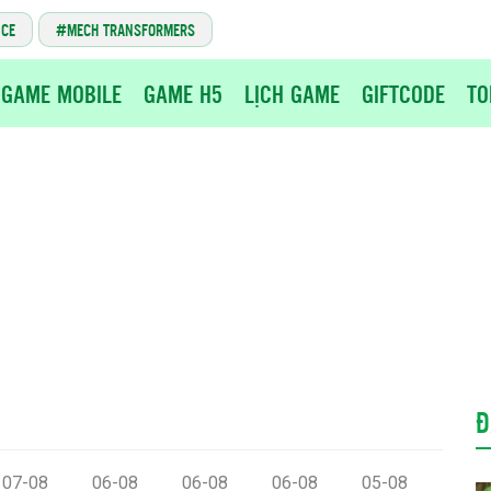
NCE
MECH TRANSFORMERS
GAME MOBILE
GAME H5
LỊCH GAME
GIFTCODE
TO
Đ
07-08
06-08
06-08
06-08
05-08