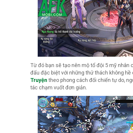
Từ đó bạn sẽ tạo nên mộ tổ đội 5 mỹ nhân 
đấu đặc biệt với những thử thách không hề
Truyện
theo phong cách đối chiến tự do, ng
tác chạm vuốt đơn giản.