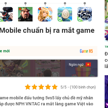
Mobile chuẩn bị ra mắt game
TI
e mới
Đ
c
Ngôn ngữ:
E
l
5/5 - (100 bình chọn)
game mobile đấu tướng 5vs5 lấy chủ đề mỹ nhân
sắp được NPH VNTAC ra mắt làng game Việt vào