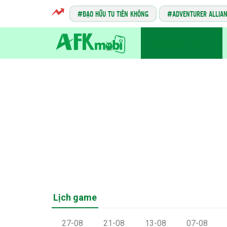
ĐẠO HỮU TU TIÊN KHÔNG
ADVENTURER ALLIA
TIN GAME MOBILE
Lịch game
27-08
21-08
13-08
07-08