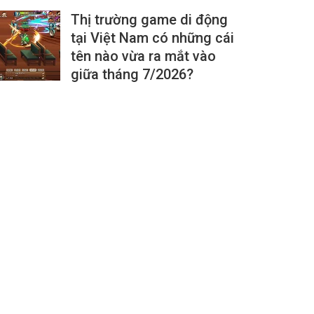
Thị trường game di động
tại Việt Nam có những cái
tên nào vừa ra mắt vào
giữa tháng 7/2026?