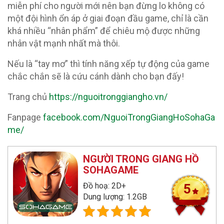
miễn phí cho người mới nên bạn đừng lo không có
một đội hình ổn áp ở giai đoạn đầu game, chỉ là cần
khá nhiều “nhân phẩm” để chiêu mộ được những
nhân vật mạnh nhất mà thôi.
Nếu là “tay mơ” thì tính năng xếp tự động của game
chắc chắn sẽ là cứu cánh dành cho bạn đấy!
Trang chủ
https://nguoitronggiangho.vn/
Fanpage
facebook.com/NguoiTrongGiangHoSohaGa
me/
NGƯỜI TRONG GIANG HỒ
SOHAGAME
Đồ hoạ: 2D+
5
Dung lượng: 1.2GB