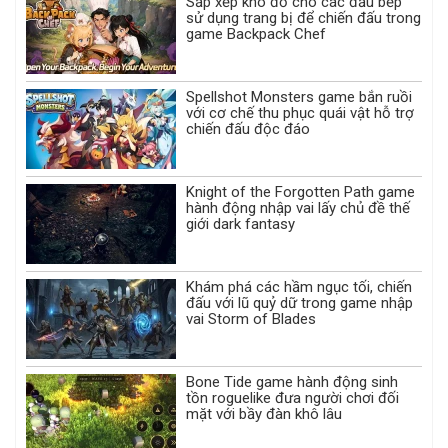
Sắp xếp kho đồ cho các đầu bếp
sử dụng trang bị để chiến đấu trong
game Backpack Chef
Spellshot Monsters game bắn ruồi
với cơ chế thu phục quái vật hỗ trợ
chiến đấu độc đáo
Knight of the Forgotten Path game
hành động nhập vai lấy chủ đề thế
giới dark fantasy
Khám phá các hầm ngục tối, chiến
đấu với lũ quỷ dữ trong game nhập
vai Storm of Blades
Bone Tide game hành động sinh
tồn roguelike đưa người chơi đối
mặt với bầy đàn khô lâu