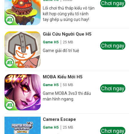
Chơi ngay
Lối chơi thủ tháp kiểu vô tận
kết hợp cùng yếu tố rảnh
tay ghép ụ súng cực hay!
Giải Cứu Người Que H5
Game H5
25 MB
Chơi ngay
Game giải đố trí tuệ
MOBA Kiểu Mới H5
Game H5
50 MB
Chơi ngay
Game MOBA 3vs3 thi đấu
màn hình ngang.
Camera Escape
Game H5
25 MB
Chơi ngay