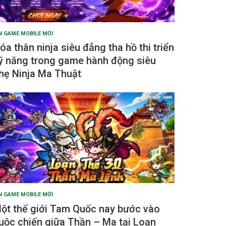
N GAME MOBILE MỚI
óa thân ninja siêu đẳng tha hồ thi triển
ỹ năng trong game hành động siêu
hẹ Ninja Ma Thuật
N GAME MOBILE MỚI
ột thế giới Tam Quốc nay bước vào
uộc chiến giữa Thần – Ma tại Loạn