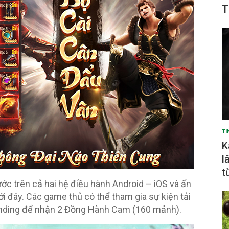
T
TI
K
l
t
ớc trên cả hai hệ điều hành Android – iOS và ấn
ới đây. Các game thủ có thể tham gia sự kiện tải
 landing để nhận 2 Đồng Hành Cam (160 mảnh).