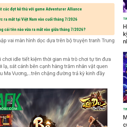
t các đợt kẻ thù với game Adventurer Alliance
c ra mắt tại Việt Nam vào cuối tháng 7/2026
TI
H
ng cái tên nào vừa ra mắt vào giữa tháng 7/2026?
k
ập vai màn hình dọc dựa trên bộ truyện tranh Trung
n
chơi idle tiết kiệm thời gian mà trò chơi tự tin đưa
i lạ, sát cánh bên cạnh hàng trăm nhân vật quen
ưu Ma Vương,…trên chặng đường trả kỳ kinh đầy
TI
M
c