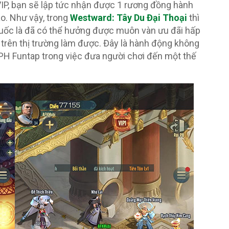
VIP, bạn sẽ lập tức nhận được 1 rương đồng hành
ao. Như vậy, trong
Westward: Tây Du Đại Thoại
thì
cuốc là đã có thể hưởng được muôn vàn ưu đãi hấp
 trên thị trường làm được. Đây là hành động không
PH Funtap trong việc đưa người chơi đến một thế