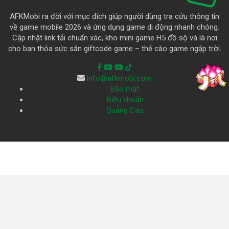
AFKMobi ra đời với mục đích giúp người dùng tra cứu thông tin
về game mobile 2026 và ứng dụng game di động nhanh chóng.
Cập nhật link tải chuẩn xác, kho mini game H5 đồ sộ và là nơi
cho bạn thỏa sức săn giftcode game – thẻ cào game ngập trời.
info@afkmobi.com
Bảo mật
Điều khoản
Quảng Cáo