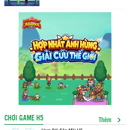
CHƠI GAME H5
Thêm