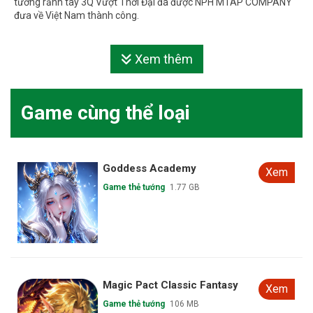
tướng rảnh tay 3Q Vượt Thời Đại đã được NPH MTAP COMPANY
đưa về Việt Nam thành công.
Xem thêm
Game cùng thể loại
Goddess Academy
Xem
Game thẻ tướng
1.77 GB
Magic Pact Classic Fantasy
Xem
Game thẻ tướng
106 MB