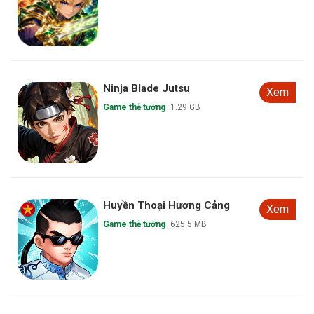
Ninja Blade Jutsu
Xem
Game thẻ tướng
1.29 GB
Huyền Thoại Hương Cảng
Xem
Game thẻ tướng
625.5 MB