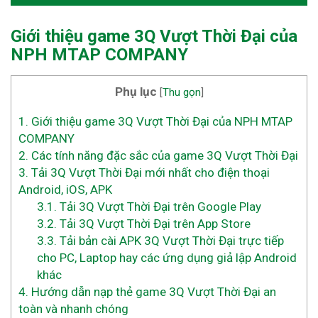
Giới thiệu game 3Q Vượt Thời Đại của
NPH MTAP COMPANY
Phụ lục
[
Thu gọn
]
1.
Giới thiệu game 3Q Vượt Thời Đại của NPH MTAP
COMPANY
2.
Các tính năng đặc sắc của game 3Q Vượt Thời Đại
3.
Tải 3Q Vượt Thời Đại mới nhất cho điện thoại
Android, iOS, APK
3.1.
Tải 3Q Vượt Thời Đại trên Google Play
3.2.
Tải 3Q Vượt Thời Đại trên App Store
3.3.
Tải bản cài APK 3Q Vượt Thời Đại trực tiếp
cho PC, Laptop hay các ứng dụng giả lập Android
khác
4.
Hướng dẫn nạp thẻ game 3Q Vượt Thời Đại an
toàn và nhanh chóng