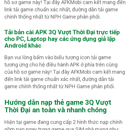
hồ sơ game này! Tại đây AFKMobi cam kết mang đến
link tải game chuẩn xác nhất, đường dẫn tải game
chính thống nhất từ NPH Game phân phối.
Tải bản cài APK 3Q Vượt Thời Đại
trực tiếp
cho PC, Laptop hay các ứng dụng giả lập
Android khác
Bạn vui lòng bấm vào biểu tượng icon tải game
tương ứng cho hệ điều hành APK ở phía trên cùng
của hồ sơ game này! Tại đây AFKMobi cam kết mang
đến link tải game chuẩn xác nhất, đường dẫn tải
game chính thống nhất từ NPH Game phân phối.
Hướng dẫn nạp thẻ game 3Q Vượt
Thời Đại an toàn và nhanh chóng
Hiện tại game đang cung cấp 2 hình thức nạp chính
gồm nạp ngay trong game qua SIM nhà mạng như