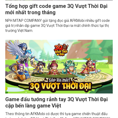
Tổng hợp gift code game 3Q Vượt Thời Đại
mới nhất trong tháng
NPH MTAP COMPANY gửi tặng đọc giả AFKMobi nhiều gift code
giá trị nhân dịp game 3Q Vượt Thời Đại ra mắt chính thức tại thị
trường Việt Nam.
Game đấu tướng rảnh tay 3Q Vượt Thời Đại
cập bến làng game Việt
Theo thông tin AFKMobi có được thì tựa game chiến thuật đấu