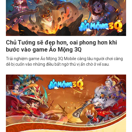
Chủ Tướng sẽ đẹp hơn, oai phong hơn khi
bước vào game Ảo Mộng 3Q
Trải nghiệm game Ảo Mộng 3Q Mobile càng lâu người chơi càng
dễ bị cuốn vào những điều bất ngờ thú vị ẩn chờ ở vế sau.