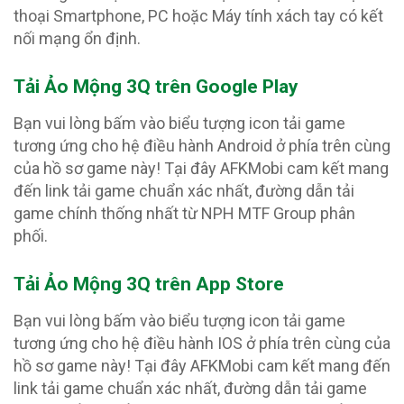
thoại Smartphone, PC hoặc Máy tính xách tay có kết
nối mạng ổn định.
Tải Ảo Mộng 3Q trên Google Play
Bạn vui lòng bấm vào biểu tượng icon tải game
tương ứng cho hệ điều hành Android ở phía trên cùng
của hồ sơ game này! Tại đây AFKMobi cam kết mang
đến link tải game chuẩn xác nhất, đường dẫn tải
game chính thống nhất từ NPH MTF Group phân
phối.
Tải Ảo Mộng 3Q trên App Store
Bạn vui lòng bấm vào biểu tượng icon tải game
tương ứng cho hệ điều hành IOS ở phía trên cùng của
hồ sơ game này! Tại đây AFKMobi cam kết mang đến
link tải game chuẩn xác nhất, đường dẫn tải game