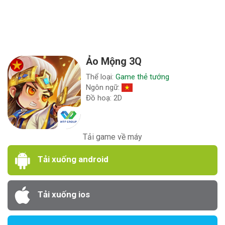
Ảo Mộng 3Q
Thể loại:
Game thẻ tướng
Ngôn ngữ:
Đồ hoạ: 2D
Tải game về máy
Tải xuống android
Tải xuống ios