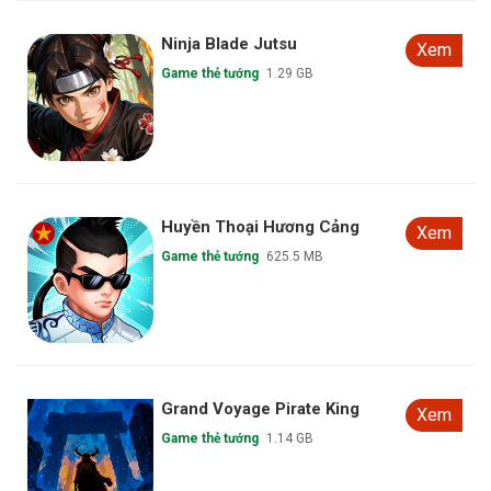
Ninja Blade Jutsu
Xem
Game thẻ tướng
1.29 GB
Huyền Thoại Hương Cảng
Xem
Game thẻ tướng
625.5 MB
Grand Voyage Pirate King
Xem
Game thẻ tướng
1.14 GB