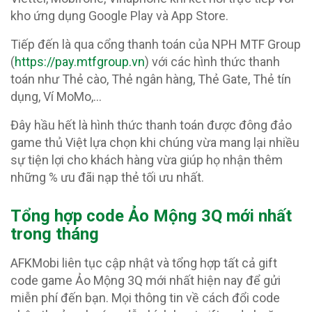
kho ứng dụng Google Play và App Store.
Tiếp đến là qua cổng thanh toán của NPH MTF Group
(
https://pay.mtfgroup.vn
) với các hình thức thanh
toán như Thẻ cào, Thẻ ngân hàng, Thẻ Gate, Thẻ tín
dụng, Ví MoMo,…
Đây hầu hết là hình thức thanh toán được đông đảo
game thủ Việt lựa chọn khi chúng vừa mang lại nhiều
sự tiện lợi cho khách hàng vừa giúp họ nhận thêm
những % ưu đãi nạp thẻ tối ưu nhất.
Tổng hợp code Ảo Mộng 3Q
mới nhất
trong tháng
AFKMobi liên tục cập nhật và tổng hợp tất cả gift
code game Ảo Mộng 3Q mới nhất hiện nay để gửi
miễn phí đến bạn. Mọi thông tin về cách đổi code