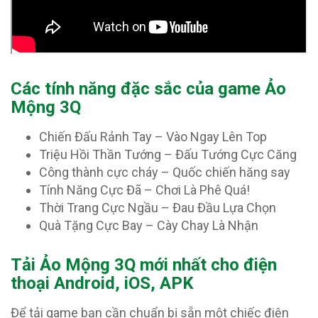
Các tính năng đặc sắc của game Ảo
Mộng 3Q
Chiến Đấu Rảnh Tay – Vào Ngay Lên Top
Triệu Hồi Thần Tướng – Đấu Tướng Cực Căng
Công thành cực cháy – Quốc chiến hăng say
Tính Năng Cực Đã – Chơi Là Phê Quá!
Thời Trang Cực Ngầu – Đau Đầu Lựa Chọn
Quà Tặng Cực Bay – Cày Chay Là Nhận
T
ải Ảo Mộng 3Q mới nhất cho điện
thoại Android, iOS, APK
Để tải game bạn cần chuẩn bị sẵn một chiếc điện