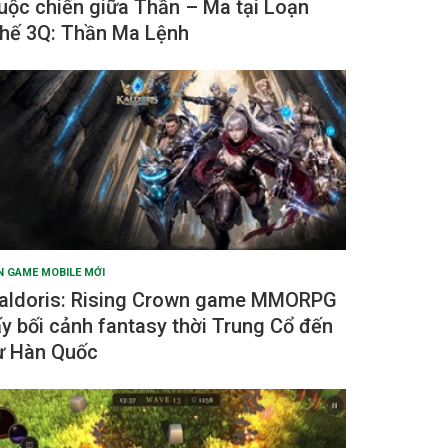
uộc chiến giữa Thần – Ma tại Loạn
hế 3Q: Thần Ma Lệnh
N GAME MOBILE MỚI
aldoris: Rising Crown game MMORPG
ấy bối cảnh fantasy thời Trung Cổ đến
ừ Hàn Quốc