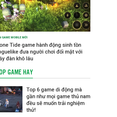
N GAME MOBILE MỚI
one Tide game hành động sinh tồn
oguelike đưa người chơi đối mặt với
ầy đàn khô lâu
OP GAME HAY
Top 6 game di động mà
gần như mọi game thủ nam
đều sẽ muốn trải nghiệm
thử!