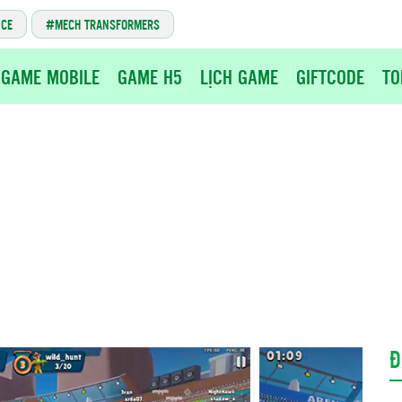
NCE
MECH TRANSFORMERS
GAME MOBILE
GAME H5
LỊCH GAME
GIFTCODE
TO
Đ