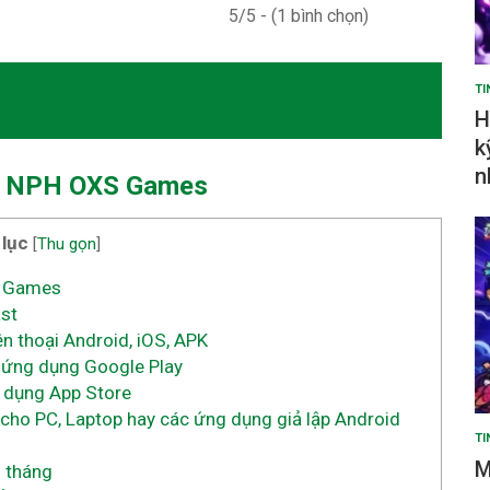
5/5 - (1 bình chọn)
TI
H
k
n
a NPH OXS Games
 lục
[
Thu gọn
]
S Games
st
n thoại Android, iOS, APK
o ứng dụng Google Play
g dụng App Store
p cho PC, Laptop hay các ứng dụng giả lập Android
TI
M
 tháng