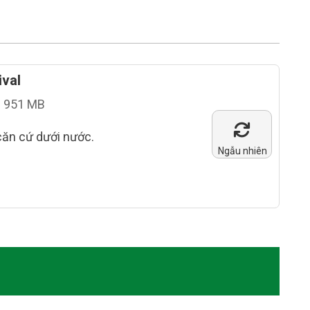
val
951 MB
căn cứ dưới nước.
Ngẫu nhiên