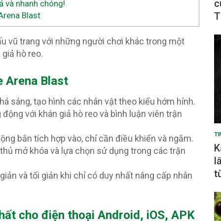
c
ả và nhanh chóng!
T
Arena Blast
đấu vũ trang với những người chơi khác trong một
giả hò reo.
 Arena Blast
há sáng, tạo hình các nhân vật theo kiểu hớm hỉnh.
ộng với khán giả hò reo và bình luận viên trận
TI
ộng bắn tích hợp vào, chỉ cần điều khiển và ngắm.
K
hủ mở khóa và lựa chọn sử dụng trong các trận
l
t
giản và tối giản khi chỉ có duy nhất nâng cấp nhân
hất cho điện thoại Android, iOS, APK