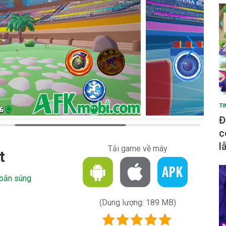
TI
Đ
c
l
Tải game về máy
t
bắn súng
(Dung lượng: 189 MB)