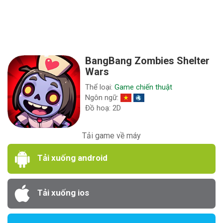
BangBang Zombies Shelter
Wars
Thể loại:
Game chiến thuật
Ngôn ngữ:
Đồ hoạ: 2D
Tải game về máy
Tải xuống android
Tải xuống ios