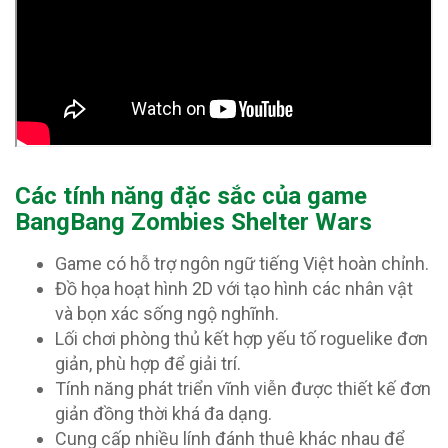
Các tính năng đặc sắc của game
BangBang Zombies Shelter Wars
Game có hỗ trợ ngôn ngữ tiếng Việt hoàn chỉnh.
Đồ họa hoạt hình 2D với tạo hình các nhân vật
và bọn xác sống ngộ nghĩnh.
Lối chơi phòng thủ kết hợp yếu tố roguelike đơn
giản, phù hợp để giải trí.
Tính năng phát triển vĩnh viễn được thiết kế đơn
giản đồng thời khá đa dạng.
Cung cấp nhiều lính đánh thuê khác nhau để