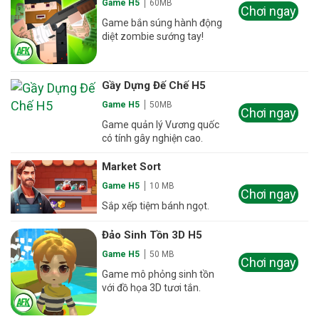
Game H5
60MB
Chơi ngay
Game bắn súng hành động
diệt zombie sướng tay!
Gầy Dựng Đế Chế H5
Game H5
50MB
Chơi ngay
Game quản lý Vương quốc
có tính gây nghiện cao.
Market Sort
Game H5
10 MB
Chơi ngay
Sắp xếp tiệm bánh ngọt.
Đảo Sinh Tồn 3D H5
Game H5
50 MB
Chơi ngay
Game mô phỏng sinh tồn
với đồ họa 3D tươi tắn.