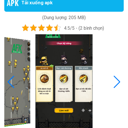
Tải xuống apk
(Dung lượng: 205 MB)
4.5/5 - (2 bình chọn)