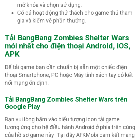
mở khóa và chọn sử dụng.
Có cả hoạt động thử thách cho game thủ tham
gia và kiếm về phần thưởng.
T
ải BangBang Zombies Shelter Wars
mới nhất cho điện thoại Android, iOS,
APK
Để tải game bạn cần chuẩn bị sẵn một chiếc điện
thoại Smartphone, PC hoặc Máy tính xách tay có kết
nối mạng ổn định.
Tải BangBang Zombies Shelter Wars trên
Google Play
Bạn vui lòng bấm vào biểu tượng icon tải game
tương ứng cho hệ điều hành Android ở phía trên cùng
của hồ sơ game này! Tại đây AFKMobi cam kết mang