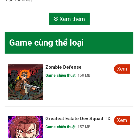
Xem thêm
Game cùng thể loại
Zombie Defense
Xem
Game chiến thuật
150 MB
Greatest Estate Dev Squad TD
Xem
Game chiến thuật
157 MB