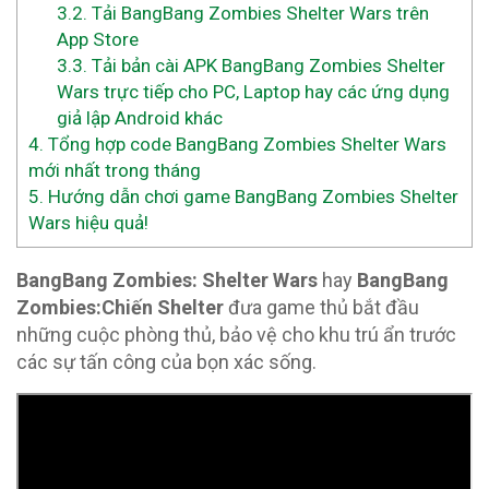
3.2.
Tải BangBang Zombies Shelter Wars trên
App Store
3.3.
Tải bản cài APK BangBang Zombies Shelter
Wars trực tiếp cho PC, Laptop hay các ứng dụng
giả lập Android khác
4.
Tổng hợp code BangBang Zombies Shelter Wars
mới nhất trong tháng
5.
Hướng dẫn chơi game BangBang Zombies Shelter
Wars hiệu quả!
BangBang Zombies: Shelter Wars
hay
BangBang
Zombies:Chiến Shelter
đưa game thủ bắt đầu
những cuộc phòng thủ, bảo vệ cho khu trú ẩn trước
các sự tấn công của bọn xác sống.