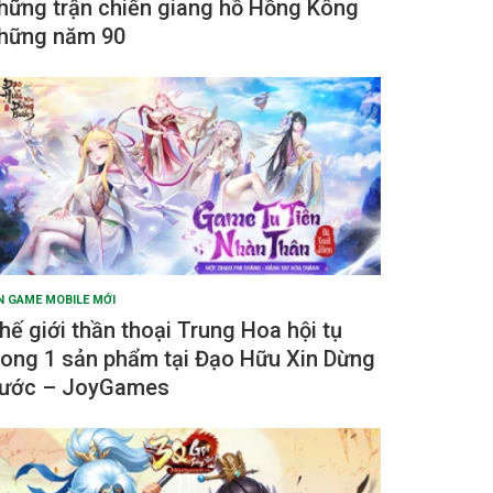
hững trận chiến giang hồ Hồng Kông
hững năm 90
N GAME MOBILE MỚI
hế giới thần thoại Trung Hoa hội tụ
rong 1 sản phẩm tại Đạo Hữu Xin Dừng
ước – JoyGames