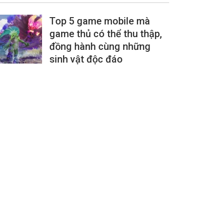
Top 5 game mobile mà
game thủ có thể thu thập,
đồng hành cùng những
sinh vật độc đáo