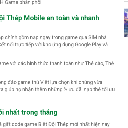
PH Game phân phối.
ội Thép Mobile an toàn và nhanh
nạp chính gồm nạp ngay trong game qua SIM nhà
ết nối trực tiếp với kho ứng dụng Google Play và
ame với các hình thức thanh toán như Thẻ cào, Thẻ
,…
ông đảo game thủ Việt lựa chọn khi chúng vừa
ừa giúp họ nhận thêm những % ưu đãi nạp thẻ tối ưu
i nhất trong tháng
ả gift code game Biệt Đội Thép mới nhất hiện nay