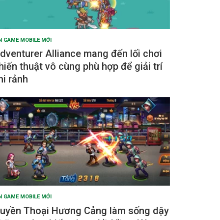
N GAME MOBILE MỚI
dventurer Alliance mang đến lối chơi
hiến thuật vô cùng phù hợp để giải trí
hi rảnh
N GAME MOBILE MỚI
uyền Thoại Hương Cảng làm sống dậy