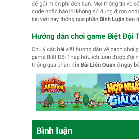
để gửi miễn phí đến bạn. Mọi thông tin về c
code hoặc báo lỗi không sử dụng được code
bài viết này thông qua phần
Bình Luận
bên d
Hướng dẫn chơi game Biệt Đội T
Chú ý các bài viết hướng dẫn về cách chơi
game Biệt Đội Thép hữu ích luôn được đội n
thông qua phần
Tin Bài Liên Quan
ở ngay b
Bình luận