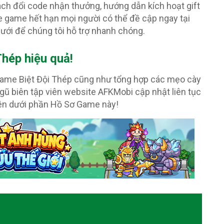
ách đổi code nhận thưởng, hướng dẫn kích hoạt gift
 game hết hạn mọi người có thể đề cập ngay tại
ưới để chúng tôi hỗ trợ nhanh chóng.
hép hiệu quả!
 game Biệt Đội Thép cũng như tổng hợp các mẹo cày
gũ biên tập viên website AFKMobi cập nhật liên tục
ên dưới phần Hồ Sơ Game này!