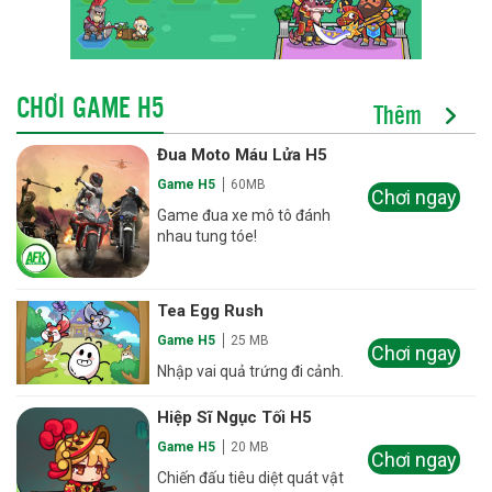
CHƠI GAME H5
Thêm
Đua Moto Máu Lửa H5
Game H5
60MB
Chơi ngay
Game đua xe mô tô đánh
nhau tung tóe!
Tea Egg Rush
Game H5
25 MB
Chơi ngay
Nhập vai quả trứng đi cảnh.
Hiệp Sĩ Ngục Tối H5
Game H5
20 MB
Chơi ngay
Chiến đấu tiêu diệt quát vật