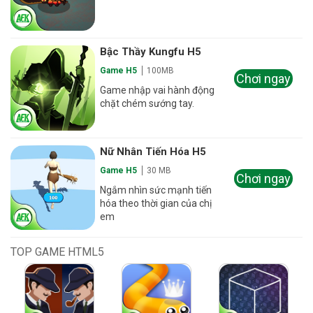
Bậc Thầy Kungfu H5
Game H5
100MB
Chơi ngay
Game nhập vai hành động
chặt chém sướng tay.
Nữ Nhân Tiến Hóa H5
Game H5
30 MB
Chơi ngay
Ngắm nhìn sức mạnh tiến
hóa theo thời gian của chị
em
TOP GAME HTML5