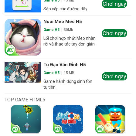
Game H5
13 MB
Chơi ngay
Sắp xếp các đường dây.
Nuôi Meo Meo H5
Game H5
30Mb
Chơi ngay
Lối chơi hợp nhất Mèo nhàn
rỗi và thao tác tay đơn giản.
Tu Đạo Vấn Đỉnh H5
Game H5
15 MB
Chơi ngay
Game hành động sinh tồn
tu tiên.
TOP GAME HTML5