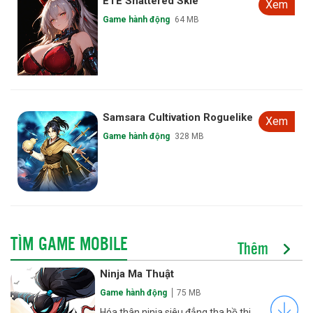
ETE Shattered Skie
Xem
Game hành động
64 MB
Samsara Cultivation Roguelike
Xem
Game hành động
328 MB
TÌM GAME MOBILE
Thêm
Ninja Ma Thuật
Game hành động
75 MB
Hóa thân ninja siêu đẳng tha hồ thi