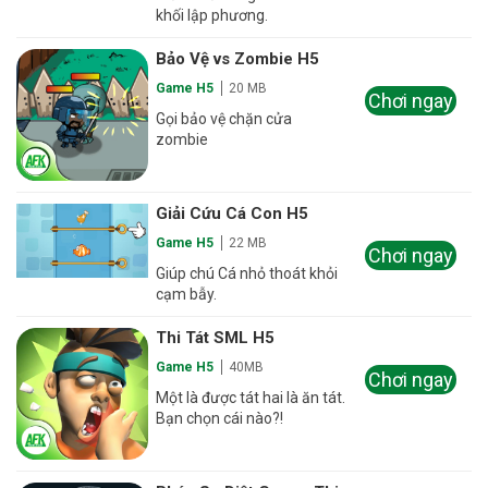
khối lập phương.
Bảo Vệ vs Zombie H5
Game H5
20 MB
Chơi ngay
Gọi bảo vệ chặn cửa
zombie
Giải Cứu Cá Con H5
Game H5
22 MB
Chơi ngay
Giúp chú Cá nhỏ thoát khỏi
cạm bẫy.
Thi Tát SML H5
Game H5
40MB
Chơi ngay
Một là được tát hai là ăn tát.
Bạn chọn cái nào?!