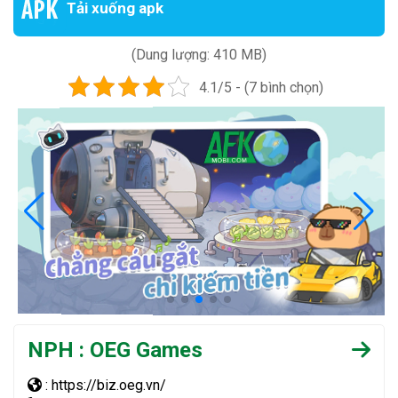
Tải xuống apk
(Dung lượng: 410 MB)
4.1/5 - (7 bình chọn)
NPH : OEG Games
: https://biz.oeg.vn/