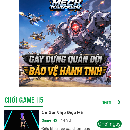
CHƠI GAME H5
Thêm
Cô Gái Nhịp Điệu H5
Game H5
14 MB
Chơi ngay
Điều khiển cô gái chém các