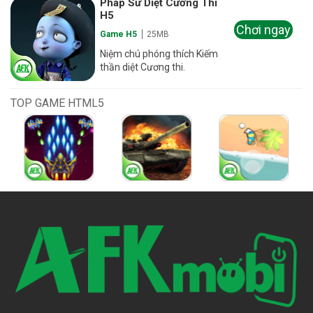
Pháp Sư Diệt Cương Thi
H5
Chơi ngay
Game H5
25MB
Niệm chú phóng thích Kiếm
thần diệt Cương thi.
TOP GAME HTML5