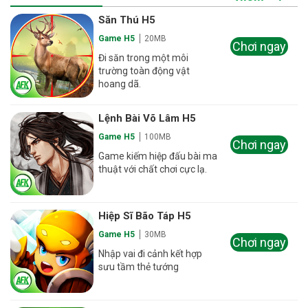
Săn Thú H5
Game H5
20MB
Chơi ngay
Đi săn trong một môi
trường toàn động vật
hoang dã.
Lệnh Bài Võ Lâm H5
Game H5
100MB
Chơi ngay
Game kiếm hiệp đấu bài ma
thuật với chất chơi cực lạ.
Hiệp Sĩ Bão Táp H5
Game H5
30MB
Chơi ngay
Nhập vai đi cảnh kết hợp
sưu tầm thẻ tướng