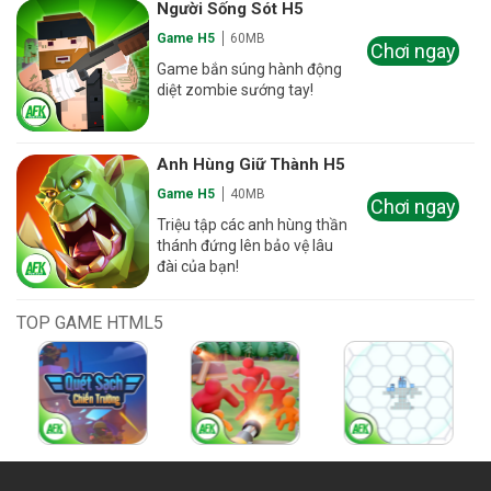
Người Sống Sót H5
Game H5
60MB
Chơi ngay
Game bắn súng hành động
diệt zombie sướng tay!
Anh Hùng Giữ Thành H5
Game H5
40MB
Chơi ngay
Triệu tập các anh hùng thần
thánh đứng lên bảo vệ lâu
đài của bạn!
TOP GAME HTML5