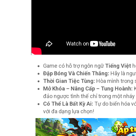
Game có hỗ trợ ngôn ngữ
Tiếng Việt
h
Đập Bóng Và Chiến Thắng:
Hãy là ngườ
Thời Gian Tiệc Tùng:
Hòa mình trong s
Mở Khóa – Nâng Cấp – Tung Hoành:
K
đảo ngược tình thế chỉ trong một nháy
Có Thể Là Bất Kỳ Ai:
Tự do biến hóa vớ
với đa dạng lựa chọn!