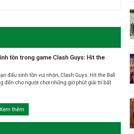
inh tồn trong game Clash Guys: Hit the
loạn đấu sinh tồn vui nhộn, Clash Guys: Hit the Ball
 đến cho người chơi những giờ phút giải trí bất
Xem thêm