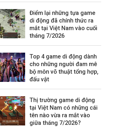
Điểm lại những tựa game
di động đã chính thức ra
mắt tại Việt Nam vào cuối
tháng 7/2026
Top 4 game di động dành
cho những người đam mê
bộ môn võ thuật tổng hợp,
đấu vật
Thị trường game di động
tại Việt Nam có những cái
tên nào vừa ra mắt vào
giữa tháng 7/2026?