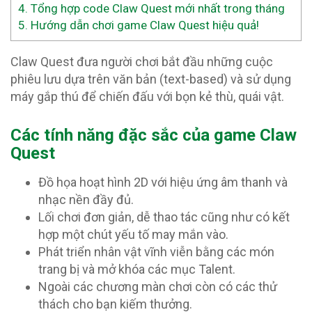
4.
Tổng hợp code Claw Quest mới nhất trong tháng
5.
Hướng dẫn chơi game Claw Quest hiệu quả!
Claw Quest đưa người chơi bắt đầu những cuộc
phiêu lưu dựa trên văn bản (text-based) và sử dụng
máy gắp thú để chiến đấu với bọn kẻ thù, quái vật.
Các tính năng đặc sắc của game Claw
Quest
Đồ họa hoạt hình 2D với hiệu ứng âm thanh và
nhạc nền đầy đủ.
Lối chơi đơn giản, dễ thao tác cũng như có kết
hợp một chút yếu tố may mắn vào.
Phát triển nhân vật vĩnh viễn bằng các món
trang bị và mở khóa các mục Talent.
Ngoài các chương màn chơi còn có các thử
thách cho bạn kiếm thưởng.