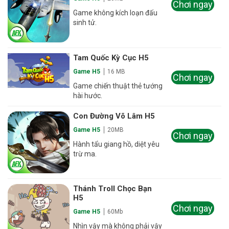
Chơi ngay
Game không kích loạn đấu
sinh tử.
Tam Quốc Kỳ Cục H5
Game H5
16 MB
Chơi ngay
Game chiến thuật thẻ tướng
hài hước.
Con Đường Võ Lâm H5
Game H5
20MB
Chơi ngay
Hành tẩu giang hồ, diệt yêu
trừ ma.
Thánh Troll Chọc Bạn
H5
Chơi ngay
Game H5
60Mb
Nhìn vậy mà không phải vậy