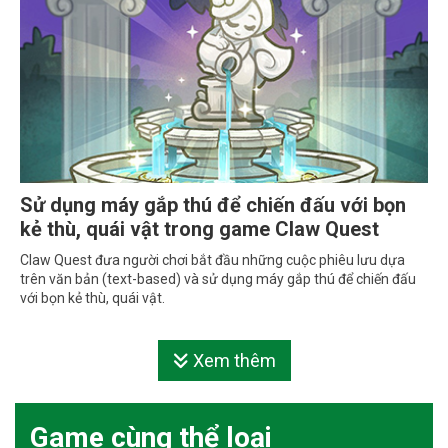
Sử dụng máy gắp thú để chiến đấu với bọn
kẻ thù, quái vật trong game Claw Quest
Claw Quest đưa người chơi bắt đầu những cuộc phiêu lưu dựa
trên văn bản (text-based) và sử dụng máy gắp thú để chiến đấu
với bọn kẻ thù, quái vật.
Xem thêm
Game cùng thể loại