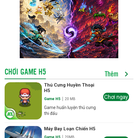
CHƠI GAME H5
Thêm
Thú Cưng Huyền Thoại
H5
Chơi ngay
Game H5
20 MB
Game huấn luyện thú cưng
thi đấu
Máy Bay Loạn Chiến H5
Game H5
20MB