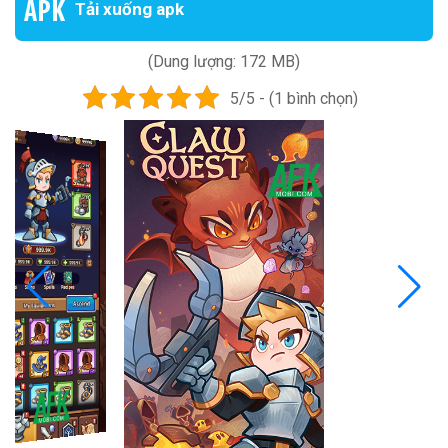
Tải xuống apk
(Dung lượng: 172 MB)
5/5 - (1 bình chọn)