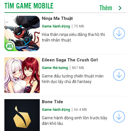
TÌM GAME MOBILE
Thêm
Ninja Ma Thuật
Game hành động
75 MB
Hóa thân ninja siêu đẳng tha hồ thi
triển nhẫn thuật.
Eileen Saga The Crush Girl
Game thẻ tướng
867 MB
Game đấu tướng chiến thuật màn
hình dọc lấy chủ đề fantasy.
Bone Tide
Game hành động
66.4 MB
Game hành động sinh tồn trước bầy
đàn khô lâu.