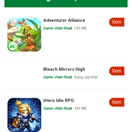
Adventurer Alliance
Xem
Game chiến thuật
183 MB
Bleach Mirrors High
Xem
Game chiến thuật
Đang cập nhật
iHero Idle RPG
Xem
Game chiến thuật
333 MB