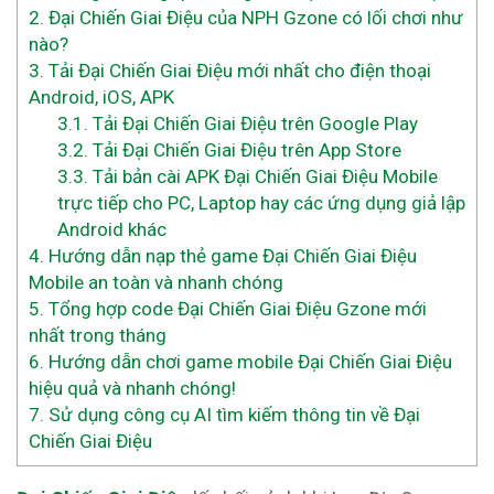
2.
Đại Chiến Giai Điệu của NPH Gzone có lối chơi như
nào?
3.
Tải Đại Chiến Giai Điệu mới nhất cho điện thoại
Android, iOS, APK
3.1.
Tải Đại Chiến Giai Điệu trên Google Play
3.2.
Tải Đại Chiến Giai Điệu trên App Store
3.3.
Tải bản cài APK Đại Chiến Giai Điệu Mobile
trực tiếp cho PC, Laptop hay các ứng dụng giả lập
Android khác
4.
Hướng dẫn nạp thẻ game Đại Chiến Giai Điệu
Mobile an toàn và nhanh chóng
5.
Tổng hợp code Đại Chiến Giai Điệu Gzone mới
nhất trong tháng
6.
Hướng dẫn chơi game mobile Đại Chiến Giai Điệu
hiệu quả và nhanh chóng!
7.
Sử dụng công cụ AI tìm kiếm thông tin về Đại
Chiến Giai Điệu