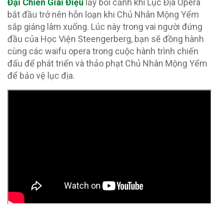
Đại Chiến Giai Điệu
lấy bối cảnh khi Lục Địa Opera
bắt đầu trở nên hỗn loạn khi Chủ Nhân Mộng Yểm
sắp giáng lâm xuống. Lúc này trong vai người đứng
đầu của Học Viện Steengerberg, bạn sẽ đồng hành
cùng các waifu opera trong cuộc hành trình chiến
đấu để phát triển và thảo phạt Chủ Nhân Mộng Yểm
để bảo vệ lục địa.