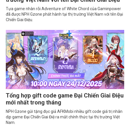
Tựa game nhàn rỗi Adventure of White Chord của Gaminpower
đã được NPH Gzone phát hành tại thị trường Việt Nam với tên Đại
Chiến Giai Điệu.
Tổng hợp gift code game Đại Chiến Giai Điệu
mới nhất trong tháng
NPH Gzone gửi tặng đọc giả AFKMobi nhiều gift code giá trị nhân
dịp game Đại Chiến Giai Điệ ra mắt chính thức tại thị trường Việt
Nam.