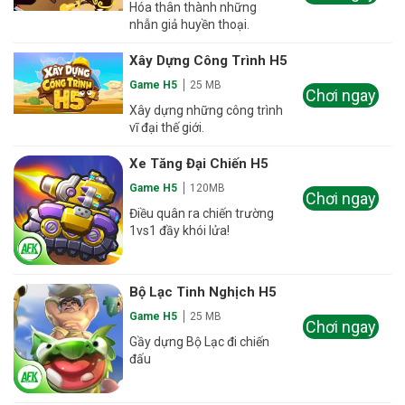
Hóa thân thành những
nhẫn giả huyền thoại.
Xây Dựng Công Trình H5
Game H5
25 MB
Chơi ngay
Xây dựng những công trình
vĩ đại thế giới.
Xe Tăng Đại Chiến H5
Game H5
120MB
Chơi ngay
Điều quân ra chiến trường
1vs1 đầy khói lửa!
Bộ Lạc Tinh Nghịch H5
Game H5
25 MB
Chơi ngay
Gầy dựng Bộ Lạc đi chiến
đấu