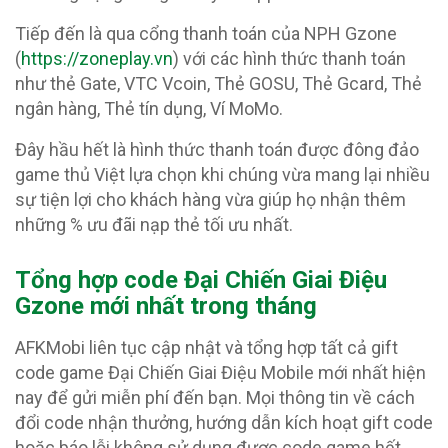
Tiếp đến là qua cổng thanh toán của NPH Gzone
(
https://zoneplay.vn
) với các hình thức thanh toán
như thẻ Gate, VTC Vcoin, Thẻ GOSU, Thẻ Gcard, Thẻ
ngân hàng, Thẻ tín dụng, Ví MoMo.
Đây hầu hết là hình thức thanh toán được đông đảo
game thủ Việt lựa chọn khi chúng vừa mang lại nhiều
sự tiện lợi cho khách hàng vừa giúp họ nhận thêm
những % ưu đãi nạp thẻ tối ưu nhất.
Tổng hợp code Đại Chiến Giai Điệu
Gzone
mới nhất trong tháng
AFKMobi liên tục cập nhật và tổng hợp tất cả gift
code game Đại Chiến Giai Điệu Mobile mới nhất hiện
nay để gửi miễn phí đến bạn. Mọi thông tin về cách
đổi code nhận thưởng, hướng dẫn kích hoạt gift code
hoặc báo lỗi không sử dụng được code game hết