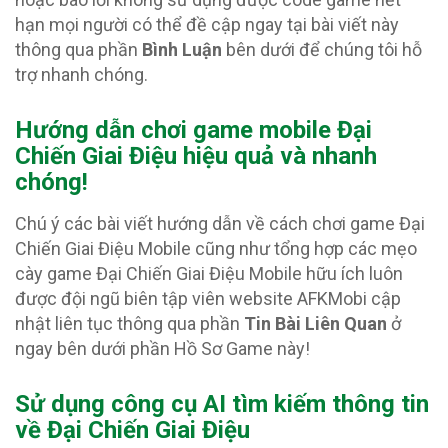
hạn mọi người có thể đề cập ngay tại bài viết này
thông qua phần
Bình Luận
bên dưới để chúng tôi hỗ
trợ nhanh chóng.
Hướng dẫn chơi game mobile Đại
Chiến Giai Điệu hiệu quả và nhanh
chóng!
Chú ý các bài viết hướng dẫn về cách chơi game Đại
Chiến Giai Điệu Mobile cũng như tổng hợp các mẹo
cày game Đại Chiến Giai Điệu Mobile hữu ích luôn
được đội ngũ biên tập viên website AFKMobi cập
nhật liên tục thông qua phần
Tin Bài Liên Quan
ở
ngay bên dưới phần Hồ Sơ Game này!
Sử dụng công cụ AI tìm kiếm thông tin
về Đại Chiến Giai Điệu