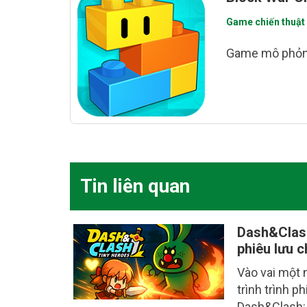
Game chiến thuật
Game mô phỏng
Tin liên quan
Dash&Clash
phiêu lưu c
Vào vai một 
trình trình p
Dash&Clash: