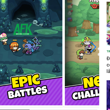
TI
Đ
c
l