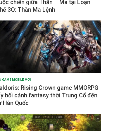
uộc chiến giữa Thần – Ma tại Loạn
hế 3Q: Thần Ma Lệnh
N GAME MOBILE MỚI
aldoris: Rising Crown game MMORPG
ấy bối cảnh fantasy thời Trung Cổ đến
ừ Hàn Quốc