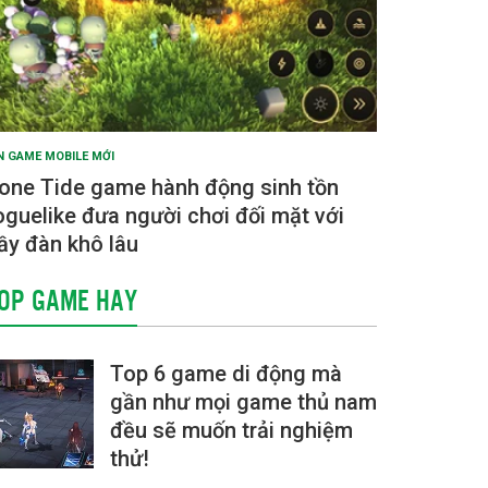
N GAME MOBILE MỚI
one Tide game hành động sinh tồn
oguelike đưa người chơi đối mặt với
ầy đàn khô lâu
OP GAME HAY
Top 6 game di động mà
gần như mọi game thủ nam
đều sẽ muốn trải nghiệm
thử!