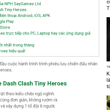
c
 của NPH SayGames Ltd
T
sh Tiny Heroes
iện thoại Android, iOS, APK
gle Play
 Store
es trực tiếp cho PC, Laptop hay các ứng dụng giả
i nhất trong tháng
oes hiệu quả!
đầu cuộc hành trình trình phiêu lưu chiến đấu nhàn
TI
Heroes.
K
l
e Dash Clash Tiny Heroes
t
ật theo kiểu chibi ngộ ngĩnh.
ô cùng đơn giản, không rườm rà.
và xây dựng 1 tổ đội 6 người.