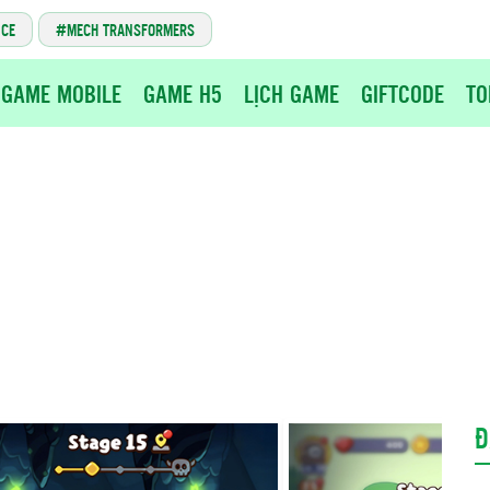
NCE
MECH TRANSFORMERS
GAME MOBILE
GAME H5
LỊCH GAME
GIFTCODE
TO
Đ