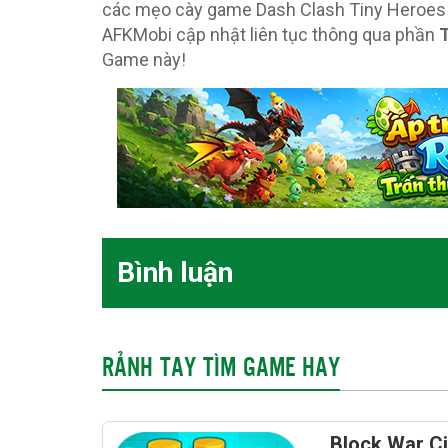
các mẹo cày game Dash Clash Tiny Heroes h
AFKMobi cập nhật liên tục thông qua phần
T
Game này!
Bình luận
RẢNH TAY TÌM GAME HAY
Block War Ci