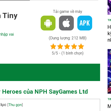
Tải game về máy
 Tiny
TI
H
k
nhập vai
(Dung lượng: 212 MB)
n
5/5 - (1 bình chọn)
ny Heroes của NPH SayGames Ltd
TI
 lục
[
Thu gọn
]
M