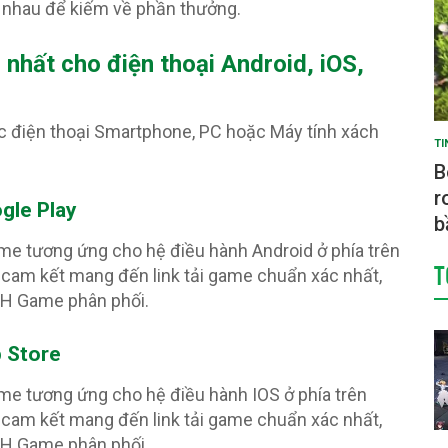
 nhau để kiếm về phần thưởng.
 nhất cho điện thoại Android, iOS,
c điện thoại Smartphone, PC hoặc Máy tính xách
TI
B
r
gle Play
b
ame tương ứng cho hệ điều hành Android ở phía trên
T
cam kết mang đến link tải game chuẩn xác nhất,
PH Game phân phối.
p Store
ame tương ứng cho hệ điều hành IOS ở phía trên
cam kết mang đến link tải game chuẩn xác nhất,
PH Game phân phối.