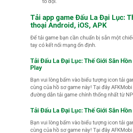
tổ đội.
T
ải app game Đấu La Đại Lục: T
thoại Android, iOS, APK
Để tải game bạn cần chuẩn bị sẵn một chiế
tay có kết nối mạng ổn định.
Tải Đấu La Đại Lục: Thế Giới Săn Hồ
Play
Bạn vui lòng bấm vào biểu tượng icon tải g
cùng của hồ sơ game này! Tại đây AFKMobi 
đường dẫn tải game chính thống nhất từ N
Tải Đấu La Đại Lục: Thế Giới Săn Hồ
Bạn vui lòng bấm vào biểu tượng icon tải g
cùng của hồ sơ game này! Tại đây AFKMobi 