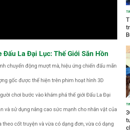
TI
T
t
B
 Đấu La Đại Lục: Thế Giới Săn Hồn
h ảnh chuyển động mượt mà, hiệu ứng chiến đấu mãn
ượng gốc được thể hiện trên phim hoạt hình 3D
gười chơi bước vào khám phá thế giới Đấu La Đại
TI
ăn và sử dụng nâng cao sức mạnh cho nhân vật của
3
t
 theo cốt truyện và vừa có dạng đơn, vừa có dạng
c