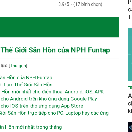
P
3.9/5 - (17 bình chọn)
c
T
: Thế Giới Săn Hồn của NPH Funtap
 lục
[
Thu gọn
]
 Săn Hồn của NPH Funtap
i Lục: Thế Giới Săn Hồn
TI
 Hồn mới nhất cho điện thoại Android, iOS, APK
A
n cho Android trên kho ứng dụng Google Play
c
n cho IOS trên kho ứng dụng App Store
k
Giới Săn Hồn trực tiếp cho PC, Laptop hay các ứng
ăn Hồn mới nhất trong tháng