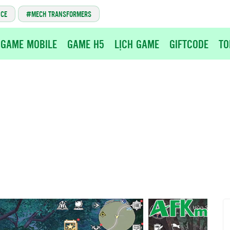
NCE
MECH TRANSFORMERS
GAME MOBILE
GAME H5
LỊCH GAME
GIFTCODE
TO