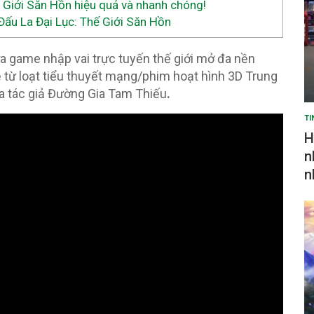
Giới Săn Hồn hiệu quả và nhanh chóng!
Đấu La Đại Lục: Thế Giới Săn Hồn
a game nhập vai trực tuyến thế giới mở đa nền
ề từ loạt tiểu thuyết mạng/phim hoạt hình 3D Trung
a tác giả Đường Gia Tam Thiếu
.
TI
H
n
n