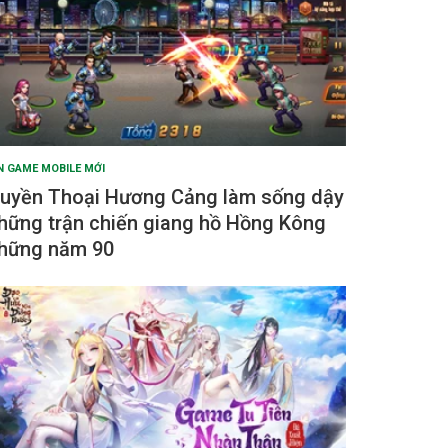
N GAME MOBILE MỚI
uyền Thoại Hương Cảng làm sống dậy
hững trận chiến giang hồ Hồng Kông
hững năm 90