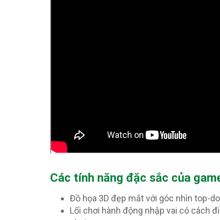
Các tính năng đặc sắc của game
Đồ họa 3D đẹp mắt với góc nhìn top-do
Lối chơi hành động nhập vai có cách đ