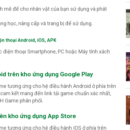
h mẽ để cho nhân vật của bạn sử dụng và phát
ng học, nâng cấp và trang bị để sử dụng.
ện thoại Android, iOS, APK
c điện thoại Smartphone, PC hoặc Máy tính xách
id trên kho ứng dụng Google Play
ame tương ứng cho hệ điều hành Android ở phía trên
cam kết mang đến link tải game chuẩn xác nhất,
PH Game phân phối.
rên kho ứng dụng App Store
ame tương ứng cho hệ điều hành IOS ở phía trên