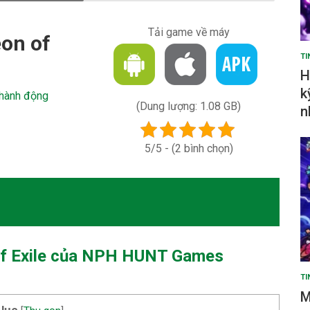
Tải game về máy
on of
TI
H
k
hành động
(Dung lượng: 1.08 GB)
n
5/5 - (2 bình chọn)
f Exile
của NPH HUNT Games
TI
M