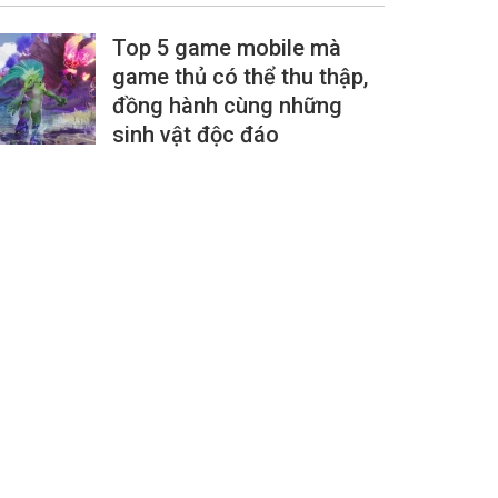
Top 5 game mobile mà
game thủ có thể thu thập,
đồng hành cùng những
sinh vật độc đáo