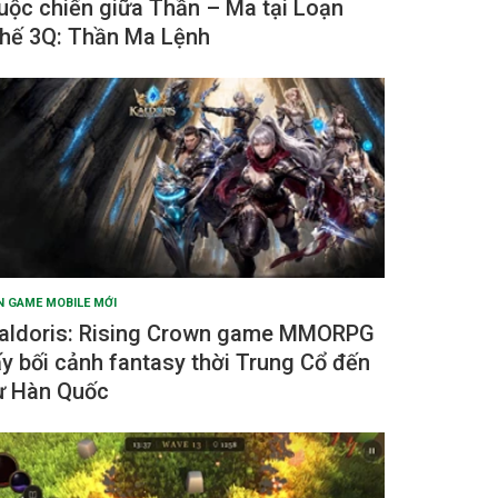
uộc chiến giữa Thần – Ma tại Loạn
hế 3Q: Thần Ma Lệnh
N GAME MOBILE MỚI
aldoris: Rising Crown game MMORPG
ấy bối cảnh fantasy thời Trung Cổ đến
ừ Hàn Quốc