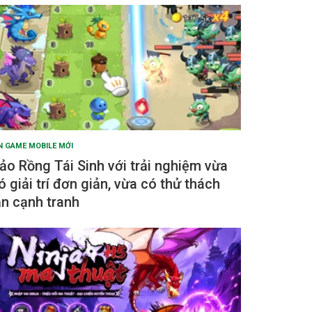
N GAME MOBILE MỚI
ảo Rồng Tái Sinh với trải nghiệm vừa
ó giải trí đơn giản, vừa có thử thách
ẫn cạnh tranh