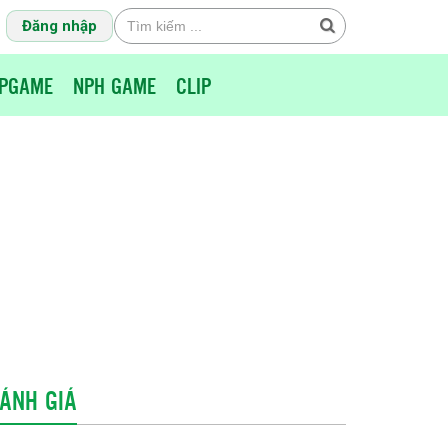
Đăng nhập
PGAME
NPH GAME
CLIP
ÁNH GIÁ