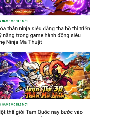
N GAME MOBILE MỚI
óa thân ninja siêu đẳng tha hồ thi triển
ỹ năng trong game hành động siêu
hẹ Ninja Ma Thuật
N GAME MOBILE MỚI
ột thế giới Tam Quốc nay bước vào