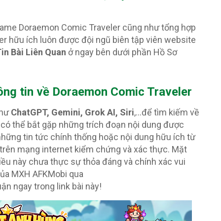
i game Doraemon Comic Traveler cũng như tổng hợp
 hữu ích luôn được đội ngũ biên tập viên website
in Bài Liên Quan
ở ngay bên dưới phần Hồ Sơ
ông tin về Doraemon Comic Traveler
như
ChatGPT, Gemini, Grok AI, Siri
,…để tìm kiếm về
có thể bắt gặp những trích đoạn nội dung được
những tin tức chính thống hoặc nội dung hữu ích từ
trên mạng internet kiểm chứng và xác thực. Mặt
iều này chưa thực sự thỏa đáng và chính xác vui
 của MXH AFKMobi qua
ận ngay trong link bài này!