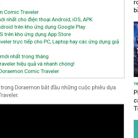
r
r
b
n Comic Traveler
 nhất cho điện thoại Android, iOS, APK
droid trên kho ứng dụng Google Play
S trên kho ứng dụng App Store
eler trực tiếp cho PC, Laptop hay các ứng dụng giả
mới nhất trong tháng
veler hiệu quả và nhanh chóng!
 Doraemon Comic Traveler
TI
 trong Doraemon bắt đầu những cuộc phiêu dựa
P
raveler.
c
T