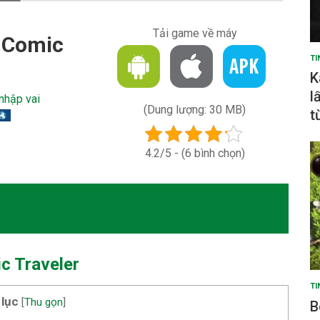
Tải game về máy
 Comic
TI
K
l
nhập vai
(Dung lượng: 30 MB)
t
4.2/5 - (6 bình chọn)
c Traveler
TI
 lục
[
Thu gọn
]
B