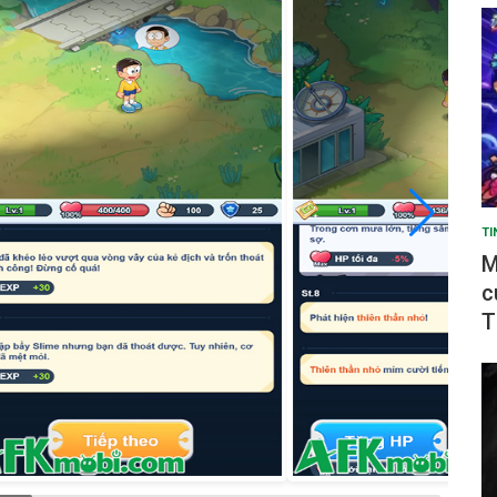
TI
M
c
T