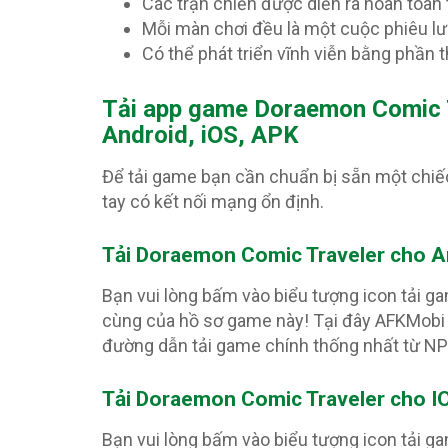
Các trận chiến được diễn ra hoàn toàn 
Mỗi màn chơi đều là một cuộc phiêu lưu
Có thể phát triển vĩnh viễn bằng phần
T
ải app game Doraemon Comic T
Android, iOS, APK
Để tải game bạn cần chuẩn bị sẵn một chiế
tay có kết nối mạng ổn định.
Tải Doraemon Comic Traveler
cho A
Bạn vui lòng bấm vào biểu tượng icon tải g
cùng của hồ sơ game này! Tại đây AFKMobi 
đường dẫn tải game chính thống nhất từ N
Tải Doraemon Comic Traveler
cho I
Bạn vui lòng bấm vào biểu tượng icon tải g