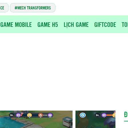
NCE
MECH TRANSFORMERS
GAME MOBILE
GAME H5
LỊCH GAME
GIFTCODE
TO
Đ