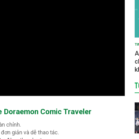
TI
A
c
k
T
e Doraemon Comic Traveler
àn chỉnh.
 đơn giản và dễ thao tác.