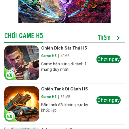
CHƠI GAME H5
Thêm
Chiến Dịch Sát Thủ H5
Game H5
40MB
Chơi ngay
Game bắn súng đi cảnh 1
mạng duy nhất.
Chiến Tank Đi Cảnh H5
Game H5
35 MB
Chơi ngay
Bắn tank đối kháng cực kỳ
khốc liệt