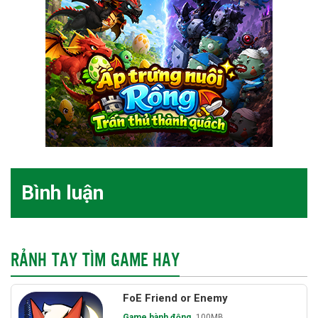
Bình luận
RẢNH TAY TÌM GAME HAY
FoE Friend or Enemy
Game hành động
100MB