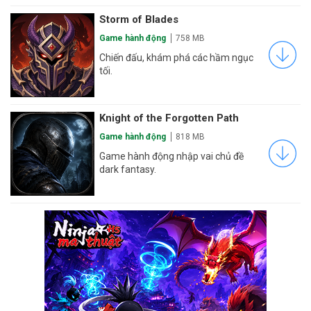
Storm of Blades
Game hành động
758 MB
Chiến đấu, khám phá các hầm ngục
tối.
Knight of the Forgotten Path
Game hành động
818 MB
Game hành động nhập vai chủ đề
dark fantasy.