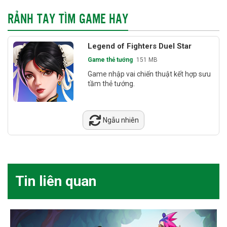
RẢNH TAY TÌM GAME HAY
Legend of Fighters Duel Star
Game thẻ tướng
151 MB
Game nhập vai chiến thuật kết hợp sưu
tầm thẻ tướng.
Ngẫu nhiên
Tin liên quan