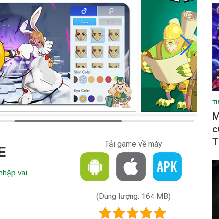
TI
M
c
T
Tải game về máy
E
nhập vai
(Dung lượng: 164 MB)