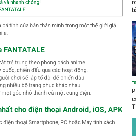
r
 và nhanh chóng!
b
ề FANTATALE
 cá tính của bản thân mình trong một thế giới giả
ile.
me FANTATALE
vật trẻ trung theo phong cách anime.
cuốc, chiến đấu qua các hoạt động.
ười chơi sẽ lập tổ đội để chiến đấu.
TI
ằng nhiều bộ trang phục khác nhau.
P
từ một góc nhỏ thành cả một cung điện.
c
T
ất cho điện thoại Android, iOS, APK
c điện thoại Smartphone, PC hoặc Máy tính xách