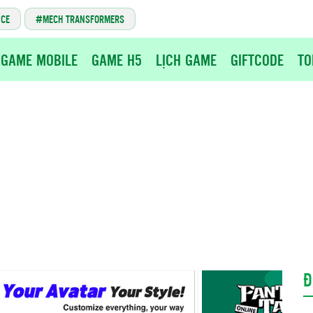
NCE
MECH TRANSFORMERS
GAME MOBILE
GAME H5
LỊCH GAME
GIFTCODE
TO
Đ