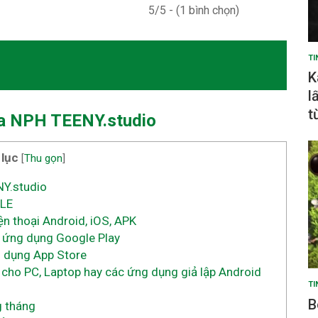
5/5 - (1 bình chọn)
TI
K
l
t
a NPH TEENY.studio
 lục
[
Thu gọn
]
Y.studio
ALE
 thoại Android, iOS, APK
 ứng dụng Google Play
 dụng App Store
 cho PC, Laptop hay các ứng dụng giả lập Android
TI
B
 tháng