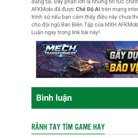
đăng tải. Đây phần lớn là những tin tức chí
AFKMobi đã được
Chế Độ AI
trên mạng inte
trình sử nếu bạn cảm thấy điều này chưa th
cho đội ngũ Ban Biên Tập của MXH AFKMob
Luận ngay trong link bài này!
Bình luận
RẢNH TAY TÌM GAME HAY