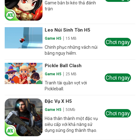
Game bắn bi kéo thả đánh
trận
Leo Núi Sinh Tồn H5
Game H5
15 MB
Chơi ngay
Chinh phục những vách núi
băng nguy hiểm.
Pickle Ball Clash
Game H5
25 MB
Chơi ngay
Tranh tài quần vợt với
Pickleball.
Đặc Vụ X H5
Game H5
50Mb
Chơi ngay
Hóa thân thành một đặc vụ
siêu cấp với khả năng sử
dụng súng ống thành thạo.