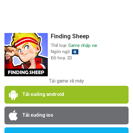
Finding Sheep
Thể loại:
Game nhập vai
Ngôn ngữ:
Đồ hoạ: 2D
Tải game về máy
Tải xuống android
Tải xuống ios