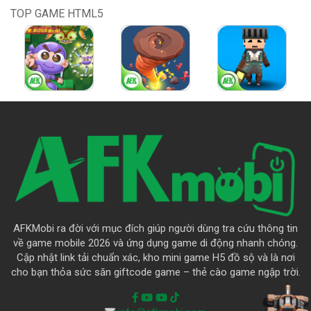
TOP GAME HTML5
AFKMobi ra đời với mục đích giúp người dùng tra cứu thông tin
về game mobile 2026 và ứng dụng game di động nhanh chóng.
Cập nhật link tải chuẩn xác, kho mini game H5 đồ sộ và là nơi
cho bạn thỏa sức săn giftcode game – thẻ cào game ngập trời.