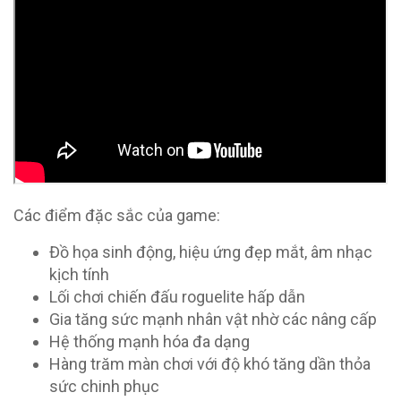
Các điểm đặc sắc của game:
Đồ họa sinh động, hiệu ứng đẹp mắt, âm nhạc
kịch tính
Lối chơi chiến đấu roguelite hấp dẫn
Gia tăng sức mạnh nhân vật nhờ các nâng cấp
Hệ thống mạnh hóa đa dạng
Hàng trăm màn chơi với độ khó tăng dần thỏa
sức chinh phục