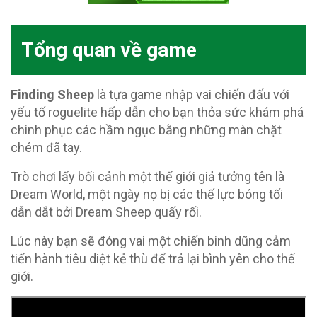
Tổng quan về game
Finding Sheep
là tựa game nhập vai chiến đấu với
yếu tố roguelite hấp dẫn cho bạn thỏa sức khám phá
chinh phục các hầm ngục bằng những màn chặt
chém đã tay.
Trò chơi lấy bối cảnh một thế giới giả tưởng tên là
Dream World, một ngày nọ bị các thế lực bóng tối
dẫn dắt bởi Dream Sheep quấy rối.
Lúc này bạn sẽ đóng vai một chiến binh dũng cảm
tiến hành tiêu diệt kẻ thù để trả lại bình yên cho thế
giới.