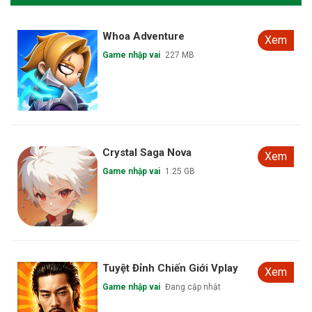
Whoa Adventure
Xem
Game nhập vai
227 MB
Crystal Saga Nova
Xem
Game nhập vai
1.25 GB
Tuyệt Đỉnh Chiến Giới Vplay
Xem
Game nhập vai
Đang cập nhật