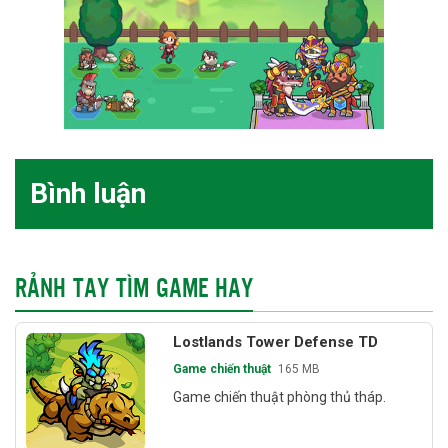
Bình luận
RẢNH TAY TÌM GAME HAY
Lostlands Tower Defense TD
Game chiến thuật
165 MB
Game chiến thuật phòng thủ tháp.