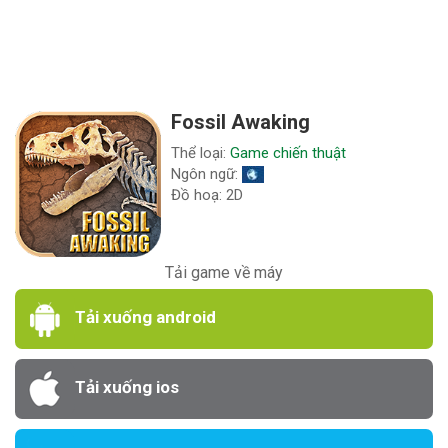
Fossil Awaking
Thể loại:
Game chiến thuật
Ngôn ngữ:
Đồ hoạ: 2D
Tải game về máy
Tải xuống android
Tải xuống ios