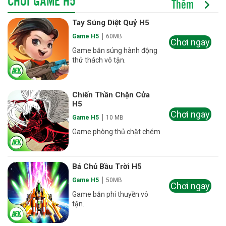
CHƠI GAME H5
Thêm
Tay Súng Diệt Quỷ H5
Game H5
60MB
Chơi ngay
Game bắn súng hành động
thử thách vô tận.
Chiến Thần Chặn Cửa
H5
Chơi ngay
Game H5
10 MB
Game phòng thủ chặt chém
Bá Chủ Bầu Trời H5
Game H5
50MB
Chơi ngay
Game bắn phi thuyền vô
tận.