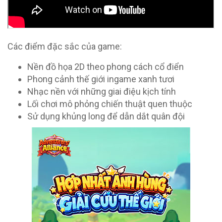
Các điểm đặc sắc của game:
Nền đồ họa 2D theo phong cách cổ điển
Phong cảnh thế giới ingame xanh tươi
Nhạc nền với những giai điệu kịch tính
Lối chơi mô phỏng chiến thuật quen thuộc
Sử dụng khủng long để dẫn dắt quân đội