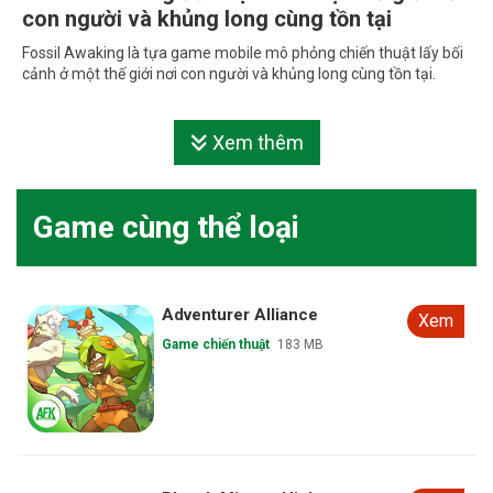
con người và khủng long cùng tồn tại
Fossil Awaking là tựa game mobile mô phỏng chiến thuật lấy bối
cảnh ở một thế giới nơi con người và khủng long cùng tồn tại.
Xem thêm
Game cùng thể loại
Adventurer Alliance
Xem
Game chiến thuật
183 MB