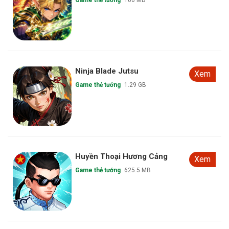
Ninja Blade Jutsu
Xem
Game thẻ tướng
1.29 GB
Huyền Thoại Hương Cảng
Xem
Game thẻ tướng
625.5 MB