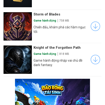
Storm of Blades
Game hành động
758 MB
Chiến đấu, khám phá các hầm ngục
tối.
Knight of the Forgotten Path
Game hành động
818 MB
Game hành động nhập vai chủ đề
dark fantasy.