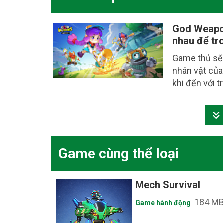
God Weapon
nhau để tr
Game thủ sẽ 
nhân vật của
khi đến với 
Game cùng thể loại
Merc Girls Overkill
Xem
990 M
Game hành động