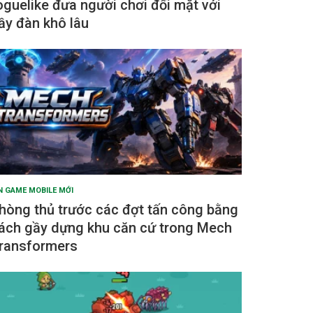
oguelike đưa người chơi đối mặt với
ầy đàn khô lâu
N GAME MOBILE MỚI
hòng thủ trước các đợt tấn công bằng
ách gầy dựng khu căn cứ trong Mech
ransformers