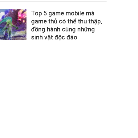
Top 5 game mobile mà
game thủ có thể thu thập,
đồng hành cùng những
sinh vật độc đáo