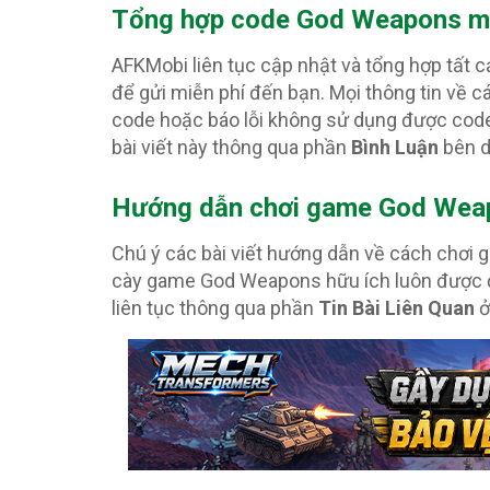
Tổng hợp code God Weapons
m
AFKMobi liên tục cập nhật và tổng hợp tất
để gửi miễn phí đến bạn. Mọi thông tin về c
code hoặc báo lỗi không sử dụng được code
bài viết này thông qua phần
Bình Luận
bên d
Hướng dẫn chơi game God Weap
Chú ý các bài viết hướng dẫn về cách chơ
cày game God Weapons hữu ích luôn được đ
liên tục thông qua phần
Tin Bài Liên Quan
ở