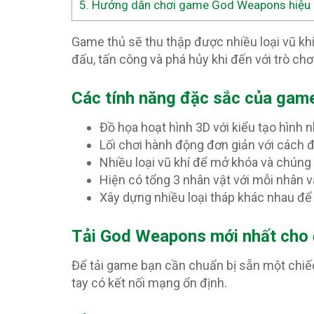
5.
Hướng dẫn chơi game God Weapons hiệu 
Game thủ sẽ thu thập được nhiều loại vũ kh
đấu, tấn công và phá hủy khi đến với trò c
Các tính năng đặc sắc của ga
Đồ họa hoạt hình 3D với kiểu tạo hình 
Lối chơi hành động đơn giản với cách đ
Nhiều loại vũ khí để mở khóa và chúng
Hiện có tổng 3 nhân vật với mỗi nhân v
Xây dựng nhiều loại tháp khác nhau để
T
ải God Weapons mới nhất cho 
Để tải game bạn cần chuẩn bị sẵn một chiế
tay có kết nối mạng ổn định.