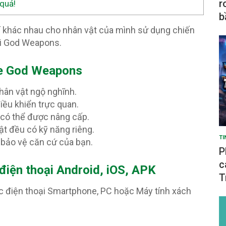
r
quả!
b
í khác nhau cho nhân vật của mình sử dụng chiến
hơi God Weapons.
me God Weapons
nhân vật ngộ nghĩnh.
iều khiển trực quan.
 có thể được nâng cấp.
ật đều có kỹ năng riêng.
TI
 bảo vệ căn cứ của bạn.
P
c
điện thoại Android, iOS, APK
T
c điện thoại Smartphone, PC hoặc Máy tính xách