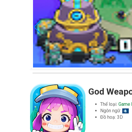
God Weap
Thể loại:
Game 
Ngôn ngữ:
Đồ hoạ: 3D