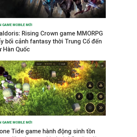
N GAME MOBILE MỚI
aldoris: Rising Crown game MMORPG
ấy bối cảnh fantasy thời Trung Cổ đến
ừ Hàn Quốc
N GAME MOBILE MỚI
one Tide game hành động sinh tồn