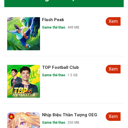
Flash Peak
Xem
Game thể thao
449 MB
TOP Football Club
Xem
Game thể thao
1.5 GB
Nhịp Điệu Thần Tượng OEG
Xem
Game thể thao
200 MB