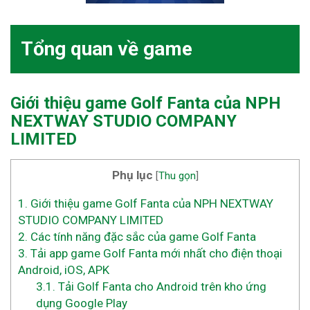
Tổng quan về game
Giới thiệu game Golf Fanta
của NPH
NEXTWAY STUDIO COMPANY
LIMITED
Phụ lục
[
Thu gọn
]
1.
Giới thiệu game Golf Fanta của NPH NEXTWAY
STUDIO COMPANY LIMITED
2.
Các tính năng đặc sắc của game Golf Fanta
3.
Tải app game Golf Fanta mới nhất cho điện thoại
Android, iOS, APK
3.1.
Tải Golf Fanta cho Android trên kho ứng
dụng Google Play