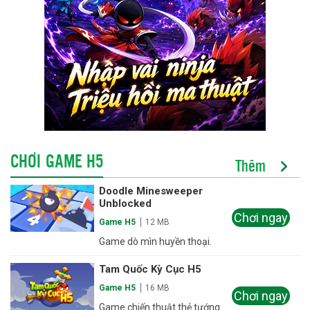
CHƠI GAME H5
Thêm
Doodle Minesweeper
Unblocked
Chơi ngay
Game H5
12 MB
Game dò mìn huyền thoại.
Tam Quốc Kỳ Cục H5
Game H5
16 MB
Chơi ngay
Game chiến thuật thẻ tướng