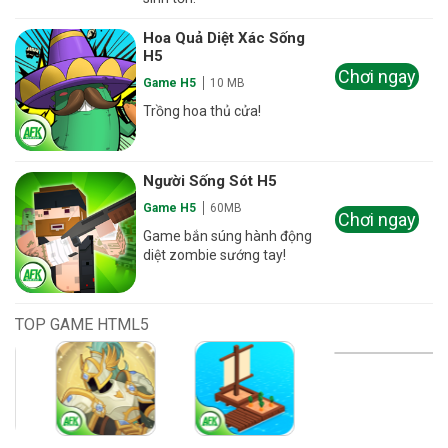
Hoa Quả Diệt Xác Sống
H5
Chơi ngay
Game H5
10 MB
Trồng hoa thủ cửa!
Người Sống Sót H5
Game H5
60MB
Chơi ngay
Game bắn súng hành động
diệt zombie sướng tay!
TOP GAME HTML5