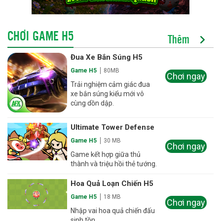
CHƠI GAME H5
Thêm
Đua Xe Bắn Súng H5
Game H5
80MB
Chơi ngay
Trải nghiệm cảm giác đua
xe bắn súng kiểu mới vô
cùng dồn dập.
Ultimate Tower Defense
Game H5
30 MB
Chơi ngay
Game kết hợp giữa thủ
thành và triệu hồi thẻ tướng.
Hoa Quả Loạn Chiến H5
Game H5
18 MB
Chơi ngay
Nhập vai hoa quả chiến đấu
sinh tồn.