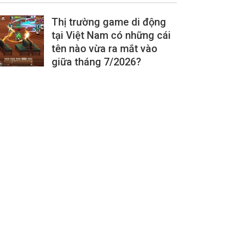
Thị trường game di động
tại Việt Nam có những cái
tên nào vừa ra mắt vào
giữa tháng 7/2026?