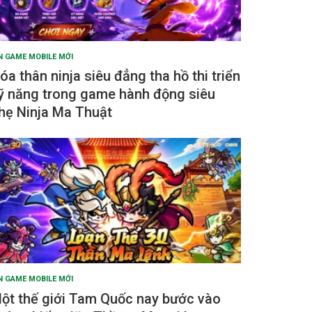
N GAME MOBILE MỚI
óa thân ninja siêu đẳng tha hồ thi triển
ỹ năng trong game hành động siêu
hẹ Ninja Ma Thuật
N GAME MOBILE MỚI
ột thế giới Tam Quốc nay bước vào