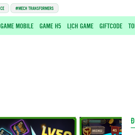
NCE
MECH TRANSFORMERS
GAME MOBILE
GAME H5
LỊCH GAME
GIFTCODE
TO
Đ