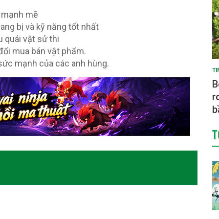
sh mạnh mẽ
ang bị và kỹ năng tốt nhất
 quái vật sử thi
 đổi mua bán vật phẩm.
 sức mạnh của các anh hùng.
TI
B
r
b
T