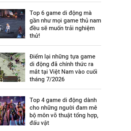
Top 6 game di động mà
gần như mọi game thủ nam
đều sẽ muốn trải nghiệm
thử!
Điểm lại những tựa game
di động đã chính thức ra
mắt tại Việt Nam vào cuối
tháng 7/2026
Top 4 game di động dành
cho những người đam mê
bộ môn võ thuật tổng hợp,
đấu vật