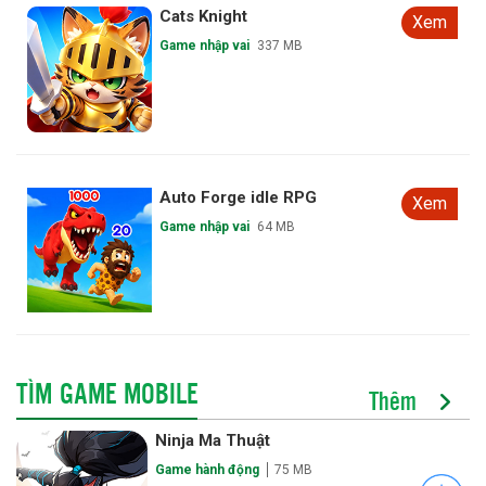
Cats Knight
Xem
Game nhập vai
337 MB
Auto Forge idle RPG
Xem
Game nhập vai
64 MB
TÌM GAME MOBILE
Thêm
Ninja Ma Thuật
Game hành động
75 MB