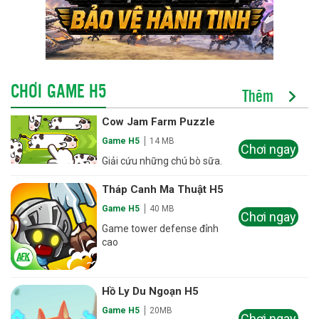
CHƠI GAME H5
Thêm
Cow Jam Farm Puzzle
Game H5
14 MB
Chơi ngay
Giải cứu những chú bò sữa.
Tháp Canh Ma Thuật H5
Game H5
40 MB
Chơi ngay
Game tower defense đỉnh
cao
Hồ Ly Du Ngoạn H5
Game H5
20MB
Chơi ngay