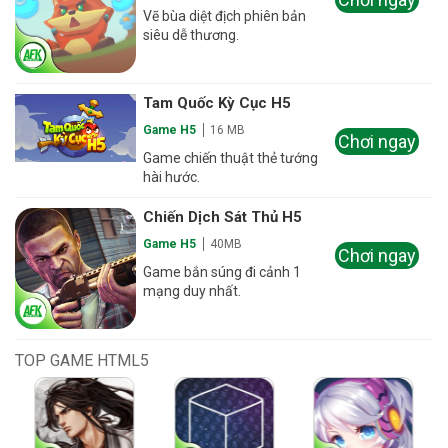
Vẽ bùa diệt địch phiên bản
siêu dễ thương.
Tam Quốc Kỳ Cục H5
Game H5
16 MB
Chơi ngay
Game chiến thuật thẻ tướng
hài hước.
Chiến Dịch Sát Thủ H5
Game H5
40MB
Chơi ngay
Game bắn súng đi cảnh 1
mạng duy nhất.
TOP GAME HTML5