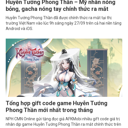
Huyễn Tướng Phong Thần – Mỹ nhân nóng
bỏng, gacha nóng tay chính thức ra mắt
Huyễn Tướng Phong Thần đã được chính thức ra mắt tại thị
trường Việt Nam vào lúc 9h sáng ngày 27/09 trên cả hai nền tảng
Android và iOS.
Tổng hợp gift code game Huyễn Tướng
Phong Thần mới nhất trong tháng
NPH CMN Online gửi tặng đọc giả AFKMobi nhiều gift code giá trị
nhân dịp game Huyễn Tướng Phong Thần ra mắt chính thức trên