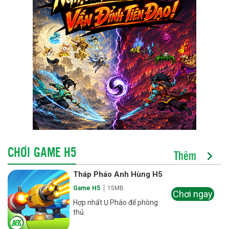
CHƠI GAME H5
Thêm
Tháp Pháo Anh Hùng H5
Game H5
15MB
Chơi ngay
Hợp nhất Ụ Pháo để phòng
thủ.