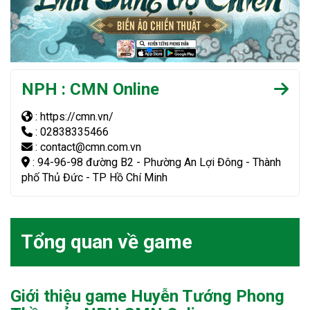
NPH : CMN Online
: https://cmn.vn/
: 02838335466
: contact@cmn.com.vn
: 94-96-98 đường B2 - Phường An Lợi Đông - Thành
phố Thủ Đức - TP Hồ Chí Minh
Tổng quan về game
Giới thiệu game Huyễn Tướng Phong