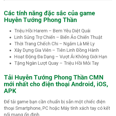
Các tính năng đặc sắc của game
Huyễn Tướng Phong Thần
Triệu Hồi Harem – Bem Yêu Diệt Quái
Linh Sủng Trợ Chiến – Biến Ảo Chiến Thuật
Thời Trang Chếch Chi – Ngắm Là Mê Ly
Xây Dựng Gia Viên – Tiên Linh Đồng Hành
Hoạt Động Đa Dạng – Vượt Ải Không Giới Hạn
Tặng Ngàn Lượt Quay – Triệu Hồi Mỏi Tay
T
ải Huyễn Tướng Phong Thần CMN
mới nhất cho điện thoại Android, iOS,
APK
Để tải game bạn cần chuẩn bị sẵn một chiếc điện
thoại Smartphone, PC hoặc Máy tính xách tay có kết
nối mạng ổn định.