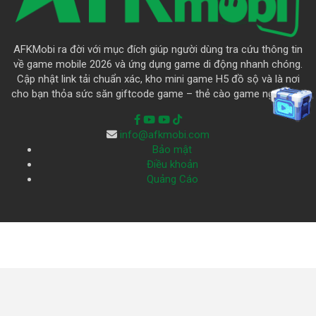
AFKMobi ra đời với mục đích giúp người dùng tra cứu thông tin
về game mobile 2026 và ứng dụng game di động nhanh chóng.
Cập nhật link tải chuẩn xác, kho mini game H5 đồ sộ và là nơi
cho bạn thỏa sức săn giftcode game – thẻ cào game ngập trời.
info@afkmobi.com
Bảo mật
Điều khoản
Quảng Cáo