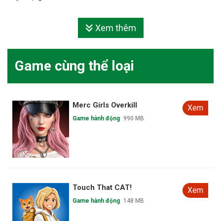
Xem thêm
Game cùng thể loại
Merc Girls Overkill
Xem
Game hành động
990 MB
Touch That CAT!
Xem
Game hành động
148 MB