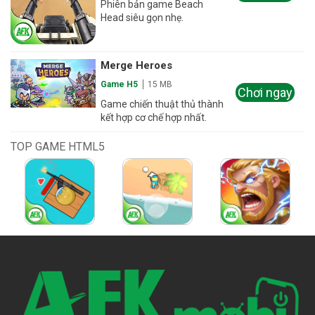
Phiên bản game Beach
Head siêu gọn nhẹ.
Merge Heroes
Game H5
15 MB
Chơi ngay
Game chiến thuật thủ thành
kết hợp cơ chế hợp nhất.
TOP GAME HTML5