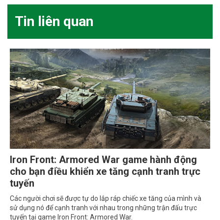
Tin liên quan
Iron Front: Armored War game hành động
cho bạn điều khiển xe tăng cạnh tranh trực
tuyến
Các người chơi sẽ được tự do lắp ráp chiếc xe tăng của mình và
sử dụng nó để cạnh tranh với nhau trong những trận đấu trực
tuyến tại game Iron Front: Armored War.