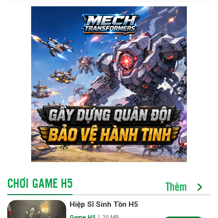
CHƠI GAME H5
Thêm
Hiệp Sĩ Sinh Tồn H5
Game H5
20 MB