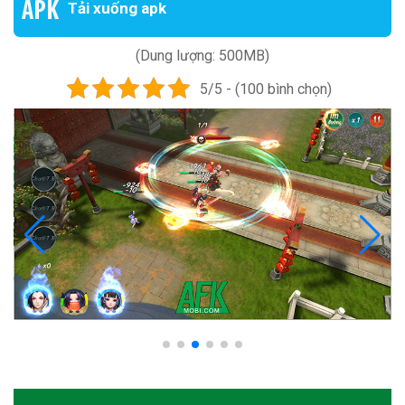
Tải xuống apk
(Dung lượng: 500MB)
5/5 - (100 bình chọn)