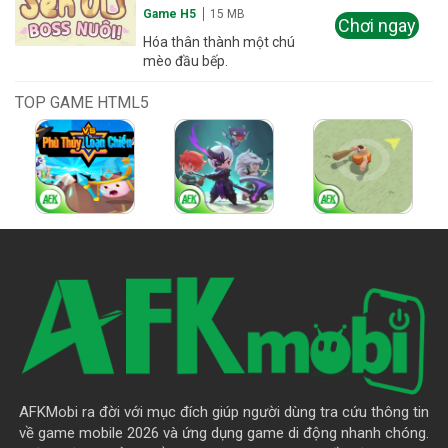
Game H5
15 MB
Chơi ngay
Hóa thân thành một chú
mèo đầu bếp.
TOP GAME HTML5
AFKMobi ra đời với mục đích giúp người dùng tra cứu thông tin
về game mobile 2026 và ứng dụng game di động nhanh chóng.