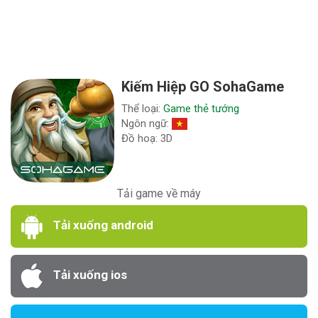
Kiếm Hiệp GO SohaGame
Thể loại:
Game thẻ tướng
Ngôn ngữ:
Đồ hoạ: 3D
Tải game về máy
Tải xuống android
Tải xuống ios