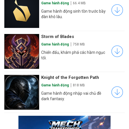
Game hành động
66.4 MB
Game hành động sinh tồn trước bầy
đàn khô lâu.
Storm of Blades
Game hành động
758 MB
Chiến đấu, khám phá các hầm ngục
tối.
Knight of the Forgotten Path
Game hành động
818 MB
Game hành động nhập vai chủ đề
dark fantasy.