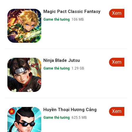
Magic Pact Classic Fantasy
Xem
Game thẻ tướng
106 MB
Ninja Blade Jutsu
Xem
Game thẻ tướng
1.29 GB
Huyền Thoại Hương Cảng
Xem
Game thẻ tướng
625.5 MB