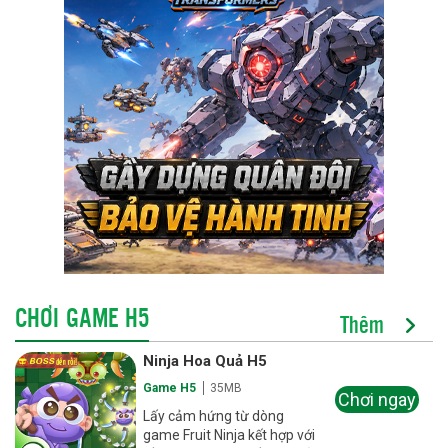
CHƠI GAME H5
Thêm
Ninja Hoa Quả H5
Game H5
35MB
Chơi ngay
Lấy cảm hứng từ dòng
game Fruit Ninja kết hợp với