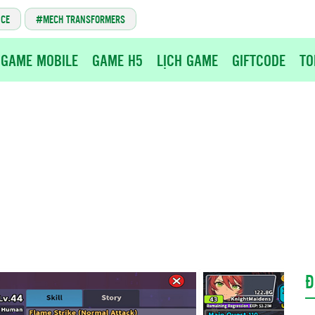
NCE
MECH TRANSFORMERS
GAME MOBILE
GAME H5
LỊCH GAME
GIFTCODE
TO
Đ