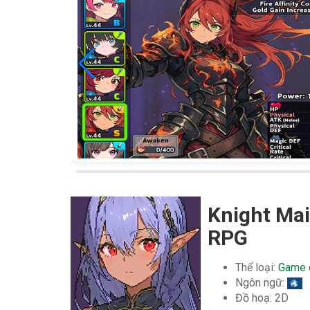
Knight Mai
RPG
Thể loại:
Game c
Ngôn ngữ:
Đồ hoạ: 2D