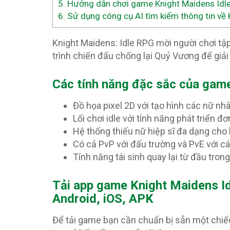
5.
Hướng dẫn chơi game Knight Maidens Idle
6.
Sử dụng công cụ AI tìm kiếm thông tin về 
Knight Maidens: Idle RPG mời người chơi tập
trình chiến đấu chống lại Quỷ Vương để giải 
Các tính năng đặc sắc của gam
Đồ họa pixel 2D với tạo hình các nữ nhâ
Lối chơi idle với tính năng phát triển đ
Hệ thống thiếu nữ hiệp sĩ đa dạng cho 
Có cả PvP với đấu trường và PvE với c
Tính năng tái sinh quay lại từ đầu tron
T
ải app game Knight Maidens Id
Android, iOS, APK
Để tải game bạn cần chuẩn bị sẵn một chiế