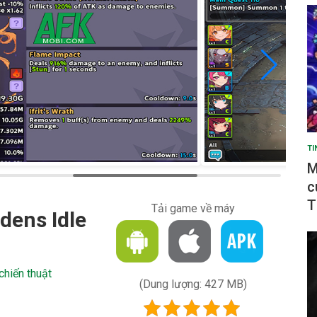
TI
M
c
T
Tải game về máy
dens Idle
hiến thuật
(Dung lượng: 427 MB)