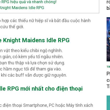
r
 RPG hiệu quả và nhanh chóng!
b
Knight Maidens Idle RPG
 hợp các thiếu nữ hiệp sĩ và bắt đầu cuộc hành
cứu thế giới.
e Knight Maidens Idle RPG
n vật theo kiểu chibi ngộ nghĩnh.
ơn giản, có kèm yếu tố ngẫu nhiên.
bạn thu thập và lựa chọn sử dụng.
TI
ác hầm ngục tối để tham gia vào.
P
g khi các buff vẫn được giữ nguyên.
c
T
le RPG mới nhất cho điện thoại
c điện thoại Smartphone, PC hoặc Máy tính xách