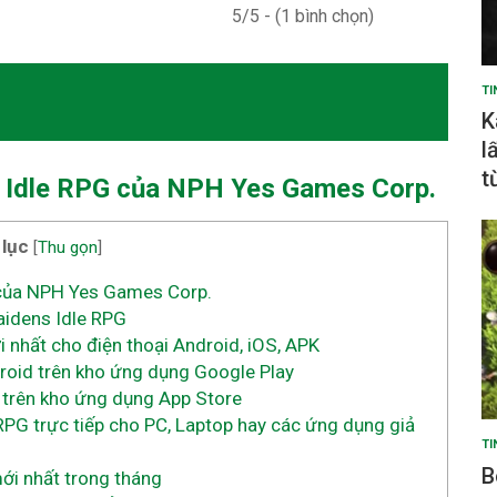
5/5 - (1 bình chọn)
TI
K
l
t
s Idle RPG
của NPH Yes Games Corp.
 lục
[
Thu gọn
]
 của NPH Yes Games Corp.
aidens Idle RPG
nhất cho điện thoại Android, iOS, APK
roid trên kho ứng dụng Google Play
 trên kho ứng dụng App Store
RPG trực tiếp cho PC, Laptop hay các ứng dụng giả
TI
B
ới nhất trong tháng