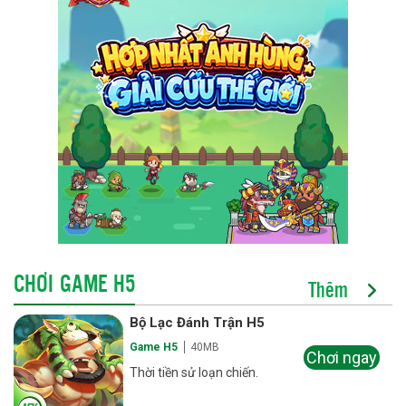
CHƠI GAME H5
Thêm
Bộ Lạc Đánh Trận H5
Game H5
40MB
Chơi ngay
Thời tiền sử loạn chiến.