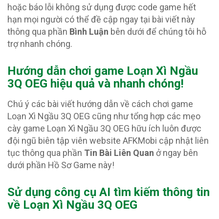
hoặc báo lỗi không sử dụng được code game hết
hạn mọi người có thể đề cập ngay tại bài viết này
thông qua phần
Bình Luận
bên dưới để chúng tôi hỗ
trợ nhanh chóng.
Hướng dẫn chơi game Loạn Xì Ngầu
3Q OEG hiệu quả và nhanh chóng!
Chú ý các bài viết hướng dẫn về cách chơi game
Loạn Xì Ngầu 3Q OEG cũng như tổng hợp các mẹo
cày game Loạn Xì Ngầu 3Q OEG hữu ích luôn được
đội ngũ biên tập viên website AFKMobi cập nhật liên
tục thông qua phần
Tin Bài Liên Quan
ở ngay bên
dưới phần Hồ Sơ Game này!
Sử dụng công cụ AI tìm kiếm thông tin
về Loạn Xì Ngầu 3Q OEG