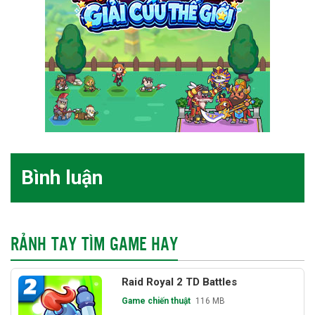
Bình luận
RẢNH TAY TÌM GAME HAY
Raid Royal 2 TD Battles
Game chiến thuật
116 MB