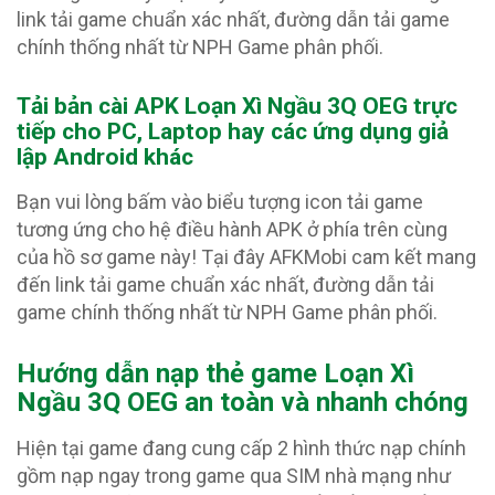
link tải game chuẩn xác nhất, đường dẫn tải game
chính thống nhất từ NPH Game phân phối.
Tải bản cài APK Loạn Xì Ngầu 3Q OEG
trực
tiếp cho PC, Laptop hay các ứng dụng giả
lập Android khác
Bạn vui lòng bấm vào biểu tượng icon tải game
tương ứng cho hệ điều hành APK ở phía trên cùng
của hồ sơ game này! Tại đây AFKMobi cam kết mang
đến link tải game chuẩn xác nhất, đường dẫn tải
game chính thống nhất từ NPH Game phân phối.
Hướng dẫn nạp thẻ game Loạn Xì
Ngầu 3Q OEG an toàn và nhanh chóng
Hiện tại game đang cung cấp 2 hình thức nạp chính
gồm nạp ngay trong game qua SIM nhà mạng như