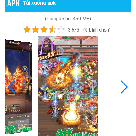
Tải xuống apk
(Dung lượng: 450 MB)
3.6/5 - (5 bình chọn)