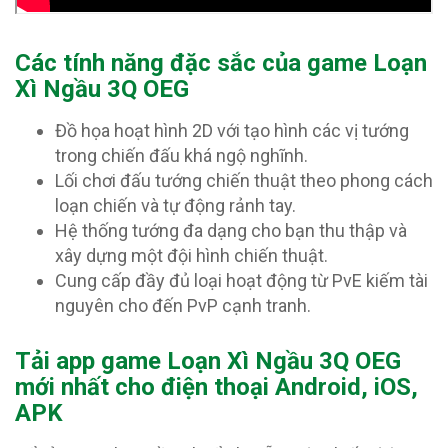
Các tính năng đặc sắc của game Loạn
Xì Ngầu 3Q OEG
Đồ họa hoạt hình 2D với tạo hình các vị tướng
trong chiến đấu khá ngộ nghĩnh.
Lối chơi đấu tướng chiến thuật theo phong cách
loạn chiến và tự động rảnh tay.
Hệ thống tướng đa dạng cho bạn thu thập và
xây dựng một đội hình chiến thuật.
Cung cấp đầy đủ loại hoạt động từ PvE kiếm tài
nguyên cho đến PvP cạnh tranh.
Tải app game Loạn Xì Ngầu 3Q OEG
mới nhất cho điện thoại Android, iOS,
APK