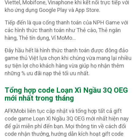
Viettel, Mobifone, Vinaphone khi kết nối trực tiếp với
kho ứng dụng Google Play và App Store.
Tiếp đến là qua cổng thanh toán của NPH Game với
các hình thức thanh toán như Thẻ cào, Thẻ ngân
hàng, Thẻ tín dụng, Ví MoMo…
Đây hầu hết là hình thức thanh toán được đông đảo
game thủ Việt lựa chọn khi chúng vừa mang lại nhiều
sự tiện lợi cho khách hàng vừa giúp họ nhận thêm
những % ưu đãi nạp thẻ tối ưu nhất.
Tổng hợp code Loạn Xì Ngầu 3Q OEG
mới nhất trong tháng
AFKMobi liên tục cập nhật và tổng hợp tất cả gift
code game Loạn Xì Ngầu 3Q OEG mới nhất hiện nay
để gửi miễn phí đến bạn. Mọi thông tin về cách đổi
code nhận thưởng, hướng dẫn kích hoạt gift code