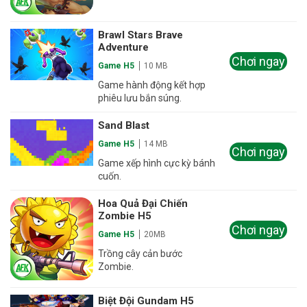
Brawl Stars Brave
Adventure
Chơi ngay
Game H5
10 MB
Game hành động kết hợp
phiêu lưu bắn súng.
Sand Blast
Game H5
14 MB
Chơi ngay
Game xếp hình cực kỳ bánh
cuốn.
Hoa Quả Đại Chiến
Zombie H5
Chơi ngay
Game H5
20MB
Trồng cây cản bước
Zombie.
Biệt Đội Gundam H5