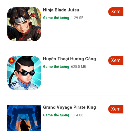
Ninja Blade Jutsu
Xem
Game thẻ tướng
1.29 GB
Huyền Thoại Hương Cảng
Xem
Game thẻ tướng
625.5 MB
Grand Voyage Pirate King
Xem
Game thẻ tướng
1.14 GB